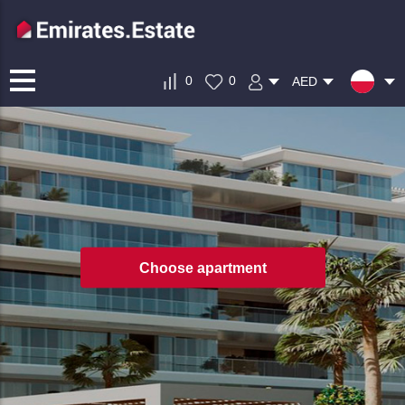
0
0
AED
Choose apartment