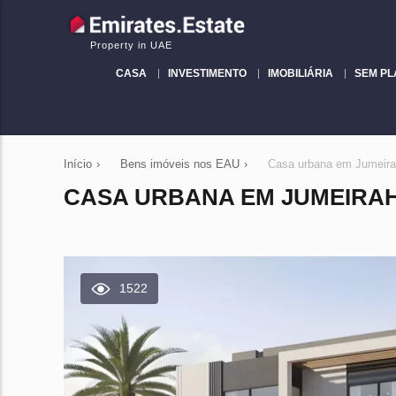
Property in UAE
CASA
INVESTIMENTO
IMOBILIÁRIA
SEM P
Início
›
Bens imóveis nos EAU
›
Casa urbana em Jumeirah
CASA URBANA EM JUMEIRAH V
1522