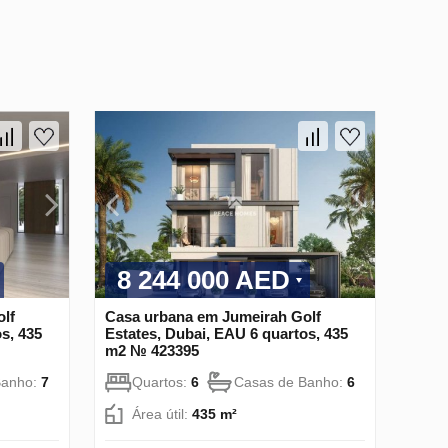
8 244 000 AED
lf
Casa urbana em Jumeirah Golf
s, 435
Estates, Dubai, EAU 6 quartos, 435
m2 № 423395
Banho:
7
Quartos:
6
Casas de Banho:
6
Área útil:
435 m²