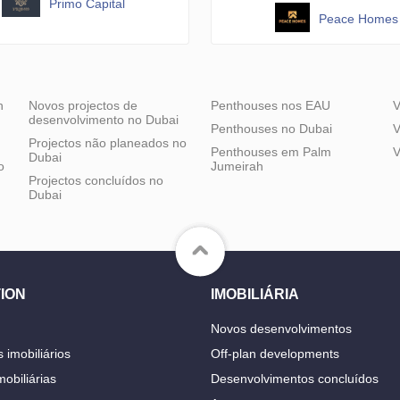
Primo Capital
Peace Homes
h
Novos projectos de
Penthouses nos EAU
V
desenvolvimento no Dubai
Penthouses no Dubai
V
Projectos não planeados no
Penthouses em Palm
V
Dubai
o
Jumeirah
Projectos concluídos no
Dubai
ION
IMOBILIÁRIA
Novos desenvolvimentos
 imobiliários
Off-plan developments
obiliárias
Desenvolvimentos concluídos