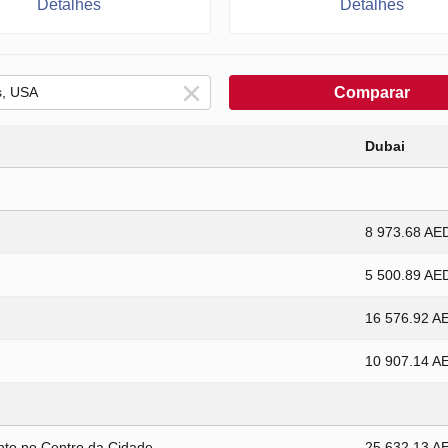
Detalhes
Detalhes
Comparar
Dubai
8 973.68 AE
5 500.89 AE
16 576.92 A
10 907.14 A
to no Centro da Cidade
25 632.13 A