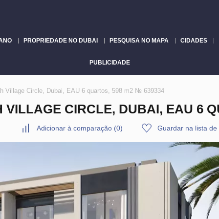
LANO
PROPRIEDADE NO DUBAI
PESQUISA NO MAPA
CIDADES
PUBLICIDADE
 Village Circle, Dubai, EAU 6 quartos, 598 m2 № 639334
ILLAGE CIRCLE, DUBAI, EAU 6 Q
Adicionar à comparação
(
0
)
Guardar na lista de