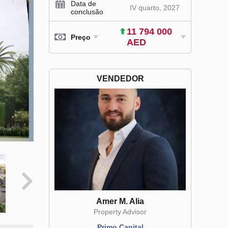
Data de
IV quarto, 2027
conclusão
11 794 000
Preço
AED
VENDEDOR
Amer M. Alia
Property Advisor
Primo Capital