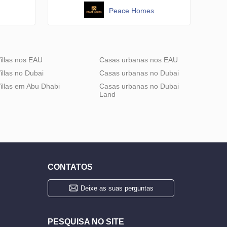
Peace Homes
illas nos EAU
Casas urbanas nos EAU
illas no Dubai
Casas urbanas no Dubai
illas em Abu Dhabi
Casas urbanas no Dubai
Land
CONTATOS
Deixe as suas perguntas
PESQUISA NO SITE