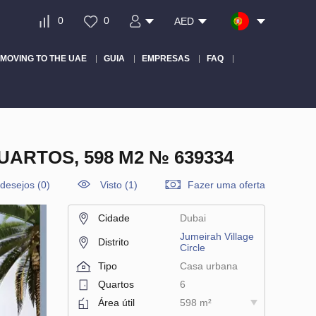
0
0
AED
MOVING TO THE UAE
GUIA
EMPRESAS
FAQ
UARTOS, 598 M2 № 639334
 desejos
(
0
)
Visto (1)
Fazer uma oferta
Cidade
Dubai
Jumeirah Village
Distrito
Circle
Tipo
Casa urbana
Quartos
6
Área útil
598 m²