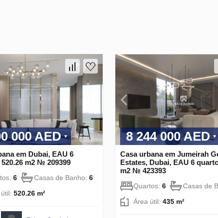
00 000 AED
8 244 000 AED
bana em Dubai, EAU 6
Casa urbana em Jumeirah Go
, 520.26 m2 № 209399
Estates, Dubai, EAU 6 quarto
m2 № 423393
tos:
6
Casas de Banho:
6
Quartos:
6
Casas de 
útil:
520.26 m²
Área útil:
435 m²