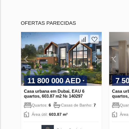
OFERTAS PARECIDAS
11 800 000 AED
7 5
Casa urbana em Dubai, EAU 6
Casa ur
quartos, 603.87 m2 № 140297
quartos
Quartos:
6
Casas de Banho:
7
Quar
Área útil:
603.87 m²
Área 