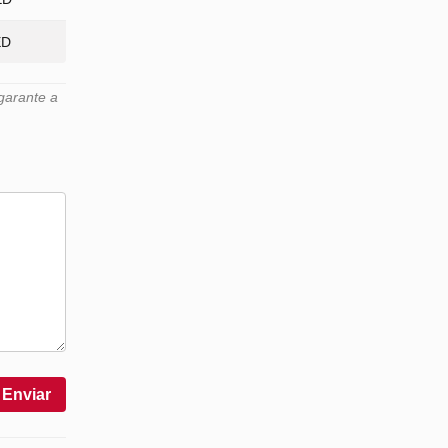
ED
garante a
Enviar