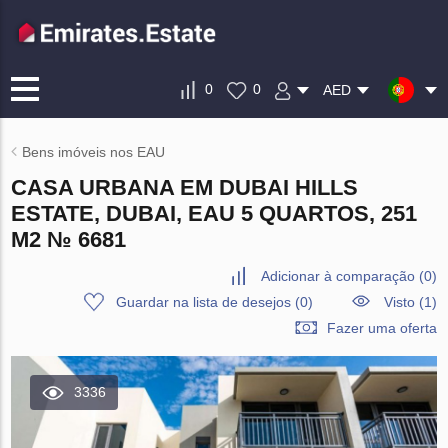
0
0
AED
Bens imóveis nos EAU
CASA URBANA EM DUBAI HILLS
ESTATE, DUBAI, EAU 5 QUARTOS, 251
M2 № 6681
Adicionar à comparação
(
0
)
Guardar na lista de desejos
(
0
)
Visto (1)
Fazer uma oferta
3336