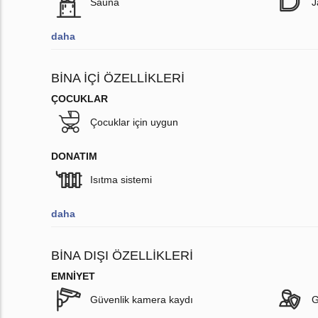
Sauna
J
daha
BINA İÇI ÖZELLIKLERI
ÇOCUKLAR
Çocuklar için uygun
DONATIM
Isıtma sistemi
daha
BINA DIŞI ÖZELLIKLERI
EMNIYET
Güvenlik kamera kaydı
G