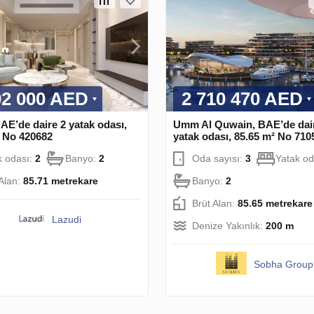
02 000 AED
2 710 470 AED
AE’de daire 2 yatak odası,
Umm Al Quwain, BAE’de dai
² No 420682
yatak odası, 85.65 m² No 710
k odası:
2
Banyo:
2
Oda sayısı:
3
Yatak od
 Alan:
85.71 metrekare
Banyo:
2
Brüt Alan:
85.65 metrekare
Lazudi
Denize Yakınlık:
200 m
Sobha Group