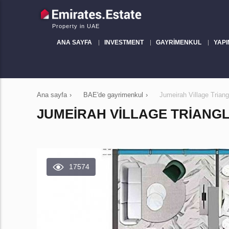
Property in UAE
ANA SAYFA
INVESTMENT
GAYRIMENKUL
YAPI
Ana sayfa
›
BAE'de gayrimenkul
›
Jumeirah Village Trian
JUMEIRAH VILLAGE TRIANGLE,
17574