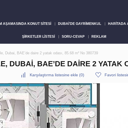
M AŞAMASINDA KONUT SITESI
DUBAI'DE GAYRIMENKUL
HARITADA
ŞIRKETLER LISTESI
SORU-CEVAP
REKLAM
gle, Dubai, BAE’de daire 2 yatak odası, 85.68 m² No 380739
 DUBAI, BAE’DE DAIRE 2 YATAK OD
Karşılaştırma listesine ekle
(
0
)
Favori listes