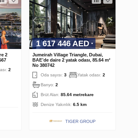
1 617 446 AED
re 2
Jumeirah Village Triangle, Dubai,
567
BAE’de daire 2 yatak odası, 85.64 m²
No 380742
ası:
2
Oda sayısı:
3
Yatak odası:
2
Banyo:
2
Brüt Alan:
85.64 metrekare
Denize Yakınlık:
6.5 km
TIGER GROUP