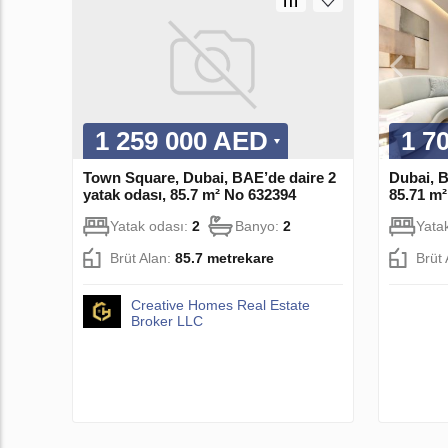
1 259 000 AED
1 7
Town Square, Dubai, BAE’de daire 2
Dubai, B
yatak odası, 85.7 m² No 632394
85.71 m
Yatak odası:
2
Banyo:
2
Yata
Brüt Alan:
85.7 metrekare
Brüt
Creative Homes Real Estate
Broker LLC