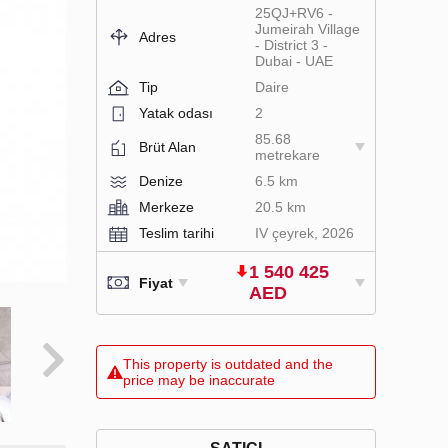
25QJ+RV6 -
Jumeirah Village
Adres
- District 3 -
Dubai - UAE
Tip
Daire
Yatak odası
2
85.68
Brüt Alan
metrekare
Denize
6.5 km
Merkeze
20.5 km
Teslim tarihi
IV çeyrek, 2026
1 540 425
Fiyat
AED
This property is outdated and the
price may be inaccurate