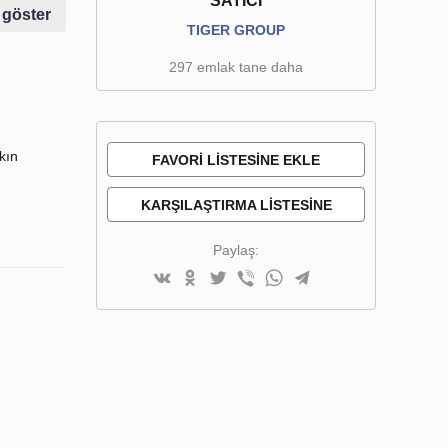
SATICI
 göster
TIGER GROUP
297 emlak tane daha
kın
FAVORI LISTESINE EKLE
KARŞILAŞTIRMA LISTESINE
EKLE
Paylaş: