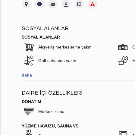
SOSYAL ALANLAR
SOSYAL ALANLAR
Alışveriş merkezlerine yakın
O
Golf sahasına yakın
M
daha
DAIRE IÇI ÖZELLIKLERI
DONATIM
Merkezi klima
YÜZME HAVUZU, SAUNA VS.