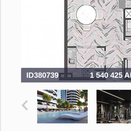
ID380739
1 540 425 