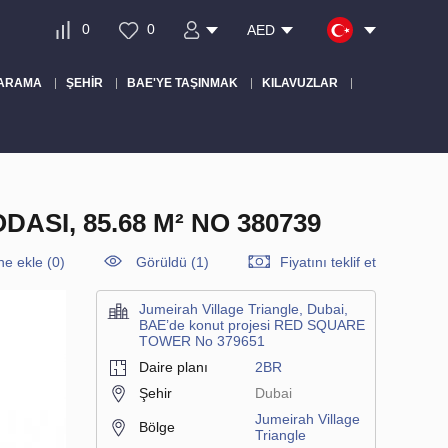
0
0
AED
 ARAMA
ŞEHIR
BAE'YE TAŞINMAK
KILAVUZLAR
ASI, 85.68 M² NO 380739
ine ekle
(
0
)
Görüldü (1)
Fiyatını teklif et
Jumeirah Village Triangle, Dubai,
BAE’de konut projesi RED SQUARE
TOWER No 379651
Daire planı
2BR
Şehir
Dubai
Jumeirah Village
Bölge
Triangle