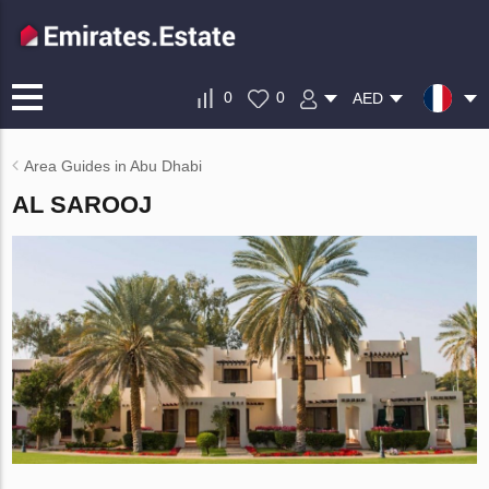
0
0
AED
Area Guides in Abu Dhabi
AL SAROOJ