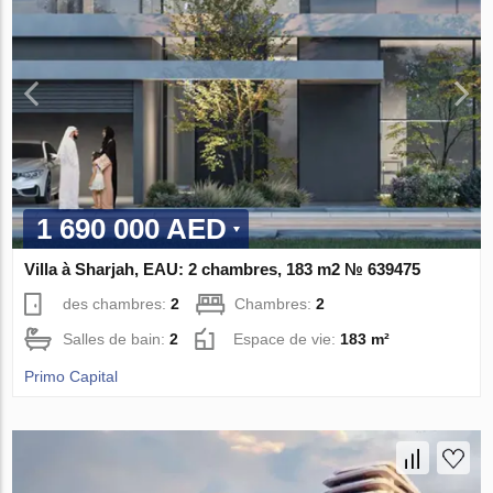
1 690 000 AED
Villa à Sharjah, EAU: 2 chambres, 183 m2 № 639475
des chambres:
2
Chambres:
2
Salles de bain:
2
Espace de vie:
183 m²
Primo Capital