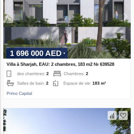
1 696 000 AED
Villa à Sharjah, EAU: 2 chambres, 183 m2 № 639528
des chambres:
2
Chambres:
2
Salles de bain:
2
Espace de vie:
183 m²
Primo Capital