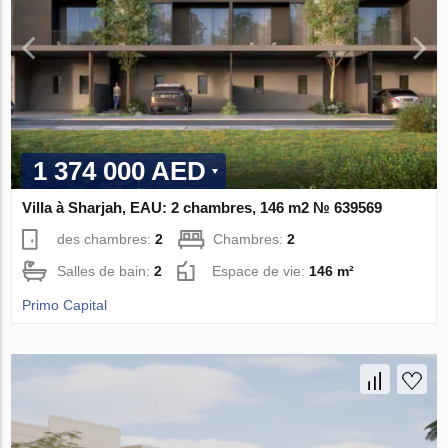
1 374 000 AED
Villa à Sharjah, EAU: 2 chambres, 146 m2 № 639569
des chambres:
2
Chambres:
2
Salles de bain:
2
Espace de vie:
146 m²
Primo Capital