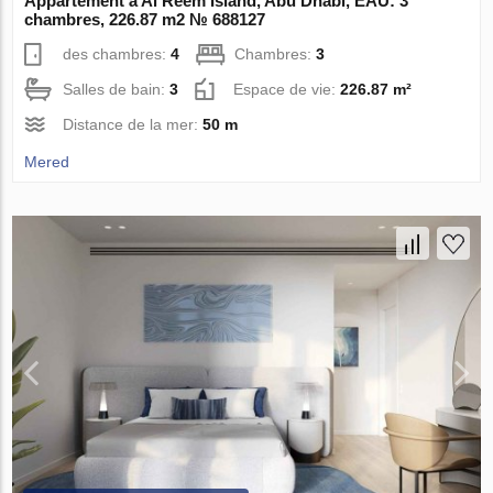
Appartement à Al Reem Island, Abu Dhabi, EAU: 3
chambres, 226.87 m2 № 688127
des chambres:
4
Chambres:
3
Salles de bain:
3
Espace de vie:
226.87 m²
Distance de la mer:
50 m
Mered