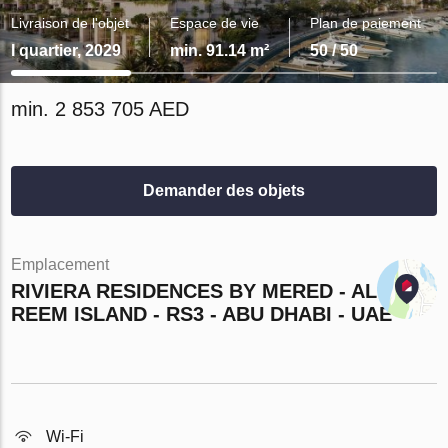
Livraison de l'objet
Espace de vie
Plan de paiement
I quartier, 2029
min. 91.14 m²
50 / 50
min. 2 853 705 AED
Demander des objets
Emplacement
RIVIERA RESIDENCES BY MERED - AL
REEM ISLAND - RS3 - ABU DHABI - UAE
Wi-Fi