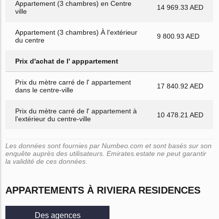
Appartement (3 chambres) en Centre
14 969.33 AED
ville
Appartement (3 chambres) À l'extérieur
9 800.93 AED
du centre
Prix d'achat de l' apppartement
Prix du mètre carré de l' appartement
17 840.92 AED
dans le centre-ville
Prix du mètre carré de l' appartement à
10 478.21 AED
l'extérieur du centre-ville
Les données sont fournies par Numbeo.com et sont basés sur son
enquête auprès des utilisateurs. Emirates.estate ne peut garantir
la validité de ces données.
APPARTEMENTS À RIVIERA RESIDENCES
Des agences