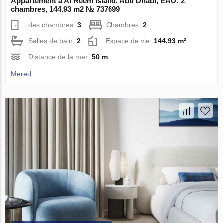
Appartement à Al Reem Island, Abu Dhabi, EAU: 2
chambres, 144.93 m2 № 737699
des chambres:
3
Chambres:
2
Salles de bain:
2
Espace de vie:
144.93 m²
Distance de la mer:
50 m
Mered