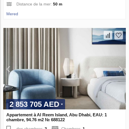
Distance de la mer:
50 m
Mered
2 853 705 AED
Appartement à Al Reem Island, Abu Dhabi, EAU: 1
chambre, 94.76 m2 № 688122
des chambres:
2
Chambres:
1