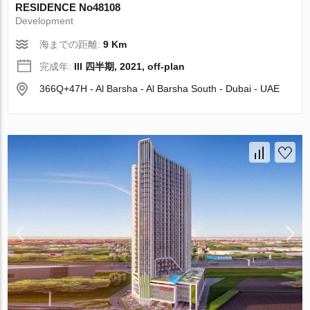
RESIDENCE No48108
Development
海までの距離:
9 Km
完成年:
III 四半期, 2021, off-plan
366Q+47H - Al Barsha - Al Barsha South - Dubai - UAE