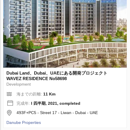
Dubai Land、Dubai、UAEにある開発プロジェクト
WAVEZ RESIDENCE No58698
Development
海までの距離:
11 Km
完成年:
I 四半期, 2021, completed
493F+PC5 - Street 17 - Liwan - Dubai - UAE
Danube Properties