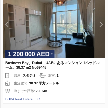
1 200 000 AED
Business Bay、Dubai、UAEにあるマンション 1ベッドル
ーム、38.37 m2 No69445
部屋:
スタジオ
浴室:
1
生活空間:
38.37 平方メートル
海までの距離:
7.1 Km
BHBA Real Estate LLC