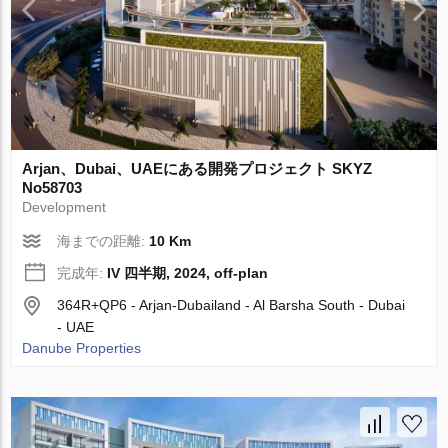
Arjan、Dubai、UAEにある開発プロジェクト SKYZ
No58703
Development
海までの距離:
10 Km
完成年:
IV 四半期, 2024, off-plan
364R+QP6 - Arjan-Dubailand - Al Barsha South - Dubai
- UAE
Danube Properties