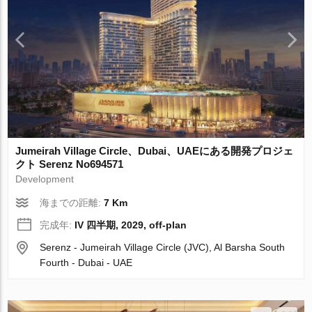
Jumeirah Village Circle、Dubai、UAEにある開発プロジェ
クト Serenz No694571
Development
海までの距離:
7 Km
完成年:
IV 四半期, 2029, off-plan
Serenz - Jumeirah Village Circle (JVC), Al Barsha South
Fourth - Dubai - UAE