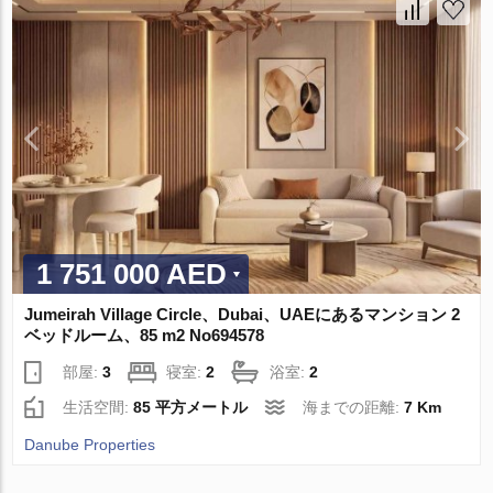
1 751 000 AED
Jumeirah Village Circle、Dubai、UAEにあるマンション 2
ベッドルーム、85 m2 No694578
部屋:
3
寝室:
2
浴室:
2
生活空間:
85 平方メートル
海までの距離:
7 Km
Danube Properties