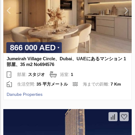
866 000 AED
Jumeirah Village Circle、Dubai、UAEにあるマンション 1
部屋、35 m2 No694576
部屋:
スタジオ
浴室:
1
生活空間:
35 平方メートル
海までの距離:
7 Km
Danube Properties