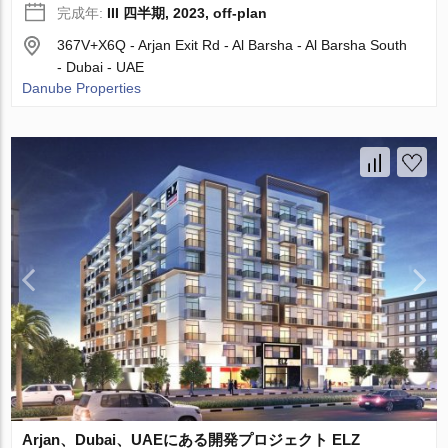
完成年:
III 四半期, 2023, off-plan
367V+X6Q - Arjan Exit Rd - Al Barsha - Al Barsha South
- Dubai - UAE
Danube Properties
Arjan、Dubai、UAEにある開発プロジェクト ELZ