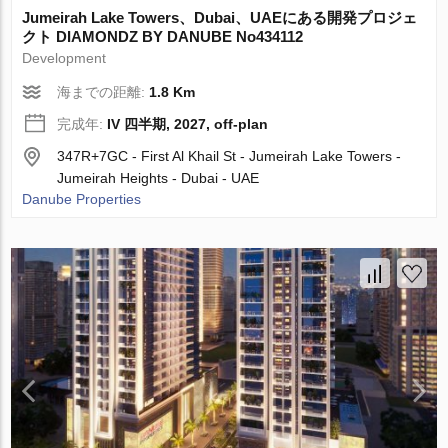
Jumeirah Lake Towers、Dubai、UAEにある開発プロジェ
クト DIAMONDZ BY DANUBE No434112
Development
海までの距離:
1.8 Km
完成年:
IV 四半期, 2027, off-plan
347R+7GC - First Al Khail St - Jumeirah Lake Towers -
Jumeirah Heights - Dubai - UAE
Danube Properties