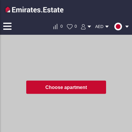
0
0
AED
Choose apartment