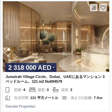
2 318 000 AED
Jumeirah Village Circle、Dubai、UAEにあるマンション 3
ベッドルーム、121 m2 No694579
部屋:
4
寝室:
3
浴室:
3
生活空間:
121 平方メートル
海までの距離:
7 Km
Danube Properties