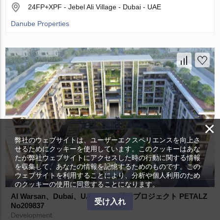
24FP+XPF - Jebel Ali Village - Dubai - UAE
Danube Properties
×
弊社のウェブサイトは、ユーザーエクスペリエンスを向上さ
せるためにクッキーを使用しています。このクッキーはあな
たが弊社ウェブサイトにアクセスした時の行動に関する情報
を収集して、あなたの情報を記憶するためのものです。この
ウェブサイトを利用することにより、分析や個人利用のため
のクッキーの使用に同意することになります。
Al Warsan、Dubai、UAEにある開発プロジェクト PETALZ
受け入れ
No209837
Development