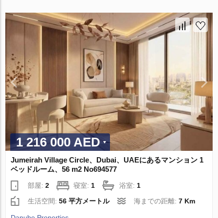
1 216 000 AED
Jumeirah Village Circle、Dubai、UAEにあるマンション 1
ベッドルーム、56 m2 No694577
部屋:
2
寝室:
1
浴室:
1
生活空間:
56 平方メートル
海までの距離:
7 Km
Danube Properties