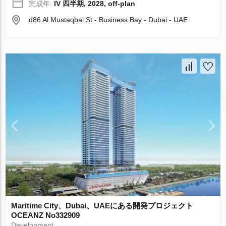
完成年:
IV 四半期, 2028, off-plan
d86 Al Mustaqbal St - Business Bay - Dubai - UAE
Maritime City、Dubai、UAEにある開発プロジェクト
OCEANZ No332909
Development