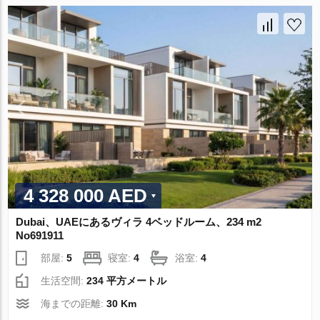
4 328 000 AED
Dubai、UAEにあるヴィラ 4ベッドルーム、234 m2
No691911
部屋:
5
寝室:
4
浴室:
4
生活空間:
234 平方メートル
海までの距離:
30 Km