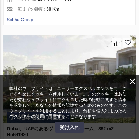
海までの距離:
30 Km
Sobha Group
×
弊社のウェブサイトは、ユーザーエクスペリエンスを向上さ
せるためにクッキーを使用しています。このクッキーはあな
たが弊社ウェブサイトにアクセスした時の行動に関する情報
を収集して、あなたの情報を記憶するためのものです。この
ウェブサイトを利用することにより、分析や個人利用のため
7 494 819 AED
のクッキーの使用に同意することになります。
受け入れ
Dubai、UAEにあるヴィラ 5ベッドルーム、382 m2
No691920