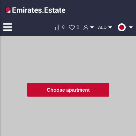
0
0
AED
Choose apartment