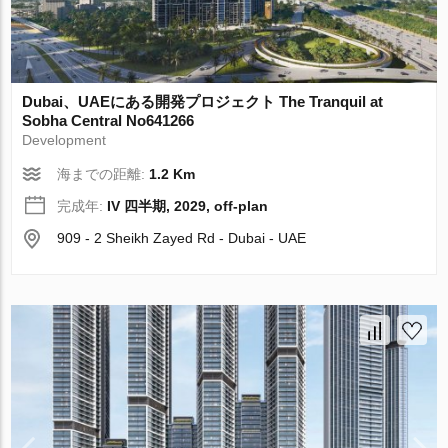
Dubai、UAEにある開発プロジェクト The Tranquil at
Sobha Central No641266
Development
海までの距離:
1.2 Km
完成年:
IV 四半期, 2029, off-plan
909 - 2 Sheikh Zayed Rd - Dubai - UAE