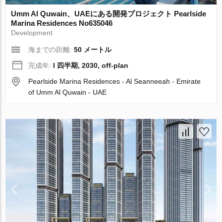
Umm Al Quwain、UAEにある開発プロジェクト Pearlside
Marina Residences No635046
Development
海までの距離:
50 メートル
完成年:
I 四半期, 2030, off-plan
Pearlside Marina Residences - Al Seanneeah - Emirate
of Umm Al Quwain - UAE