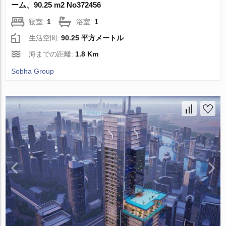
ーム、90.25 m2 No372456
寝室:
1
浴室:
1
生活空間:
90.25 平方メートル
海までの距離:
1.8 Km
Sobha Group