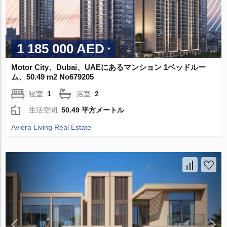
1 185 000 AED
Motor City、Dubai、UAEにあるマンション 1ベッドルー
ム、50.49 m2 No679205
寝室:
1
浴室:
2
生活空間:
50.49 平方メートル
Aviera Living Real Estate