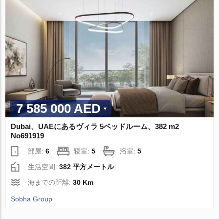
7 585 000 AED
Dubai、UAEにあるヴィラ 5ベッドルーム、382 m2
No691919
部屋:
6
寝室:
5
浴室:
5
生活空間:
382 平方メートル
海までの距離:
30 Km
Sobha Group