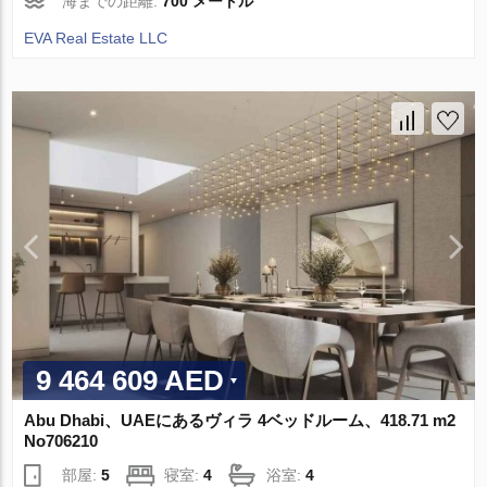
海までの距離:
700 メートル
EVA Real Estate LLC
9 464 609 AED
Abu Dhabi、UAEにあるヴィラ 4ベッドルーム、418.71 m2
No706210
部屋:
5
寝室:
4
浴室:
4