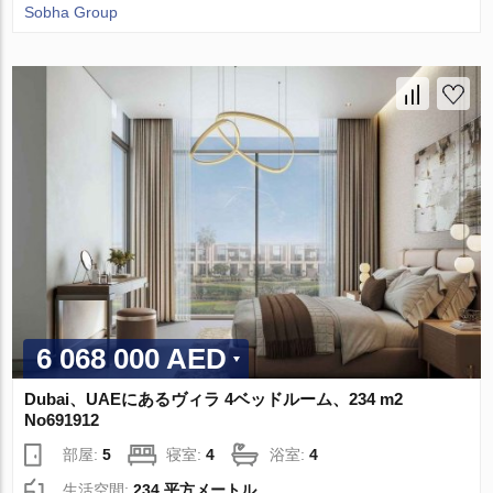
Sobha Group
6 068 000 AED
Dubai、UAEにあるヴィラ 4ベッドルーム、234 m2
No691912
部屋:
5
寝室:
4
浴室:
4
生活空間:
234 平方メートル