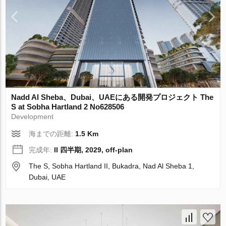
Nadd Al Sheba、Dubai、UAEにある開発プロジェクト The
S at Sobha Hartland 2 No628506
Development
海までの距離:
1.5 Km
完成年:
II 四半期, 2029, off-plan
The S, Sobha Hartland II, Bukadra, Nad Al Sheba 1,
Dubai, UAE