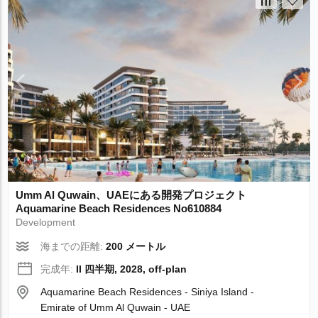
Umm Al Quwain、UAEにある開発プロジェクト
Aquamarine Beach Residences No610884
Development
海までの距離:
200 メートル
完成年:
II 四半期, 2028, off-plan
Aquamarine Beach Residences - Siniya Island -
Emirate of Umm Al Quwain - UAE