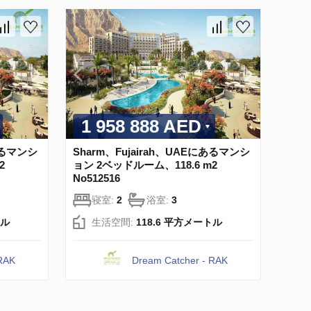
1 958 888 AED
にあるマンシ
Sharm、Fujairah、UAEにあるマンシ
2
ョン 2ベッドルーム、118.6 m2
No512516
寝室:
2
浴室:
3
トル
生活空間:
118.6 平方メートル
 RAK
Dream Catcher - RAK