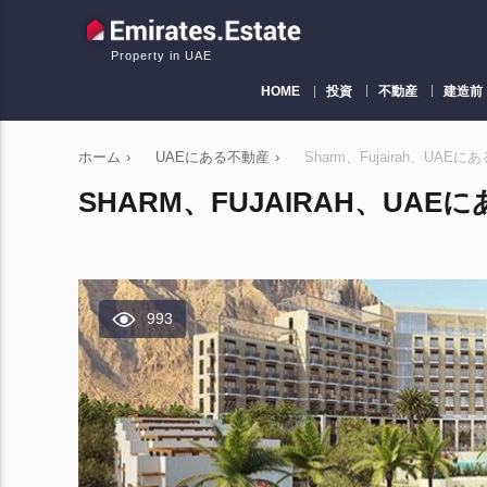
Property in UAE
HOME
投資
不動産
建造前
ホーム
›
UAEにある不動産
›
Sharm、Fujairah、UAEに
SHARM、FUJAIRAH、UAEに
993