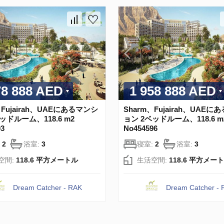
78 888 AED
1 958 888 AED
、Fujairah、UAEにあるマンシ
Sharm、Fujairah、UAE
ッドルーム、118.6 m2
ョン 2ベッドルーム、118.6 m
03
No454596
:
2
浴室:
3
寝室:
2
浴室:
3
空間:
118.6 平方メートル
生活空間:
118.6 平方メー
Dream Catcher - RAK
Dream Catcher -