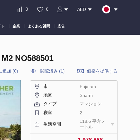
0
0
AED
イド
企業
よくある質問
広告
 NO588501
に追加
(
0
)
閲覧済み (1)
価格を提供する
市
Fujairah
地区
Sharm
タイプ
マンション
寝室
2
118.6 平方メ
生活空間
ートル
1 978 888