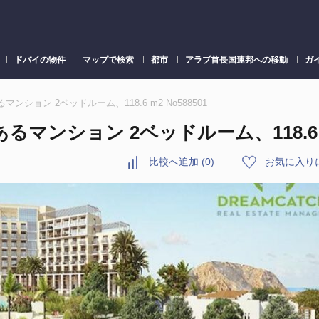
ドバイの物件
マップで検索
都市
アラブ首長国連邦への移動
ガ
あるマンション 2ベッドルーム、118.6 m2 No588501
あるマンション 2ベッドルーム、118.6 M2
比較へ追加
(
0
)
お気に入り