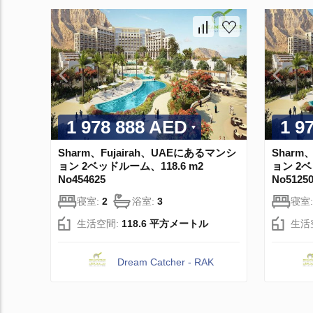
1 978 888 AED
1 9
Sharm、Fujairah、UAEにあるマンシ
Sharm
ョン 2ベッドルーム、118.6 m2
ョン 2ベ
No454625
No5125
寝室:
2
浴室:
3
寝室
生活空間:
118.6 平方メートル
生活
Dream Catcher - RAK