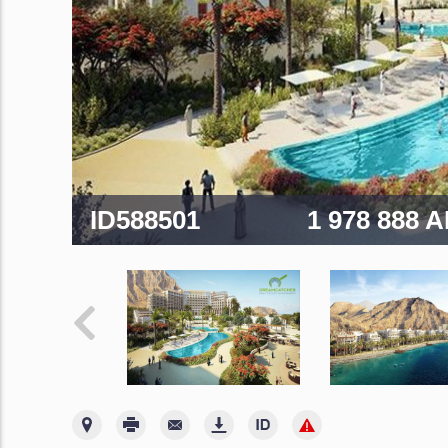
ID588501
1 978 888 