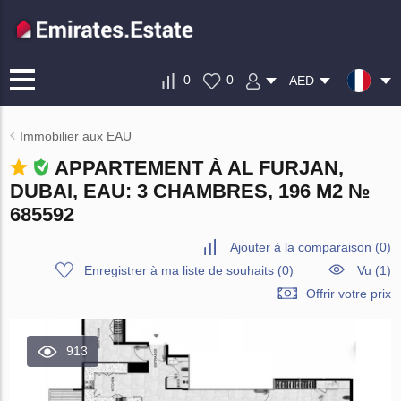
0
0
AED
Immobilier aux EAU
APPARTEMENT À AL FURJAN,
DUBAI, EAU: 3 CHAMBRES, 196 M2 №
685592
Ajouter à la comparaison
(
0
)
Enregistrer à ma liste de souhaits
(
0
)
Vu (1)
Offrir votre prix
913