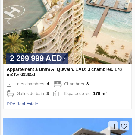
2 299 999 AED
Appartement à Umm Al Quwain, EAU: 3 chambres, 178
m2 № 693658
des chambres:
4
Chambres:
3
Salles de bain:
3
Espace de vie:
178 m²
DDA Real Estate