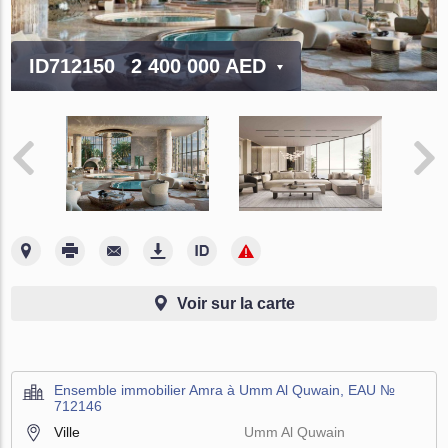
ID712150
2 400 000 AED
Voir sur la carte
Ensemble immobilier Amra à Umm Al Quwain, EAU №
712146
Ville
Umm Al Quwain