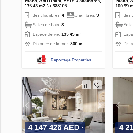
Island, Abu Dhabi, EAU: 3 chambres,
Island, 
135.43 m2 № 688105
100.99 
des chambres:
4
Chambres:
3
des 
Salles de bain:
3
Sall
Espace de vie:
135.43 m²
Espa
Distance de la mer:
800 m
Dist
Reportage Properties
4 147 426 AED
4 2