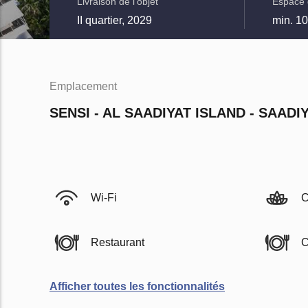
Livraison de l'objet
Espace 
II quartier, 2029
min. 1
Emplacement
SENSI - AL SAADIYAT ISLAND - SAADI
Wi-Fi
C
Restaurant
C
Afficher toutes les fonctionnalités