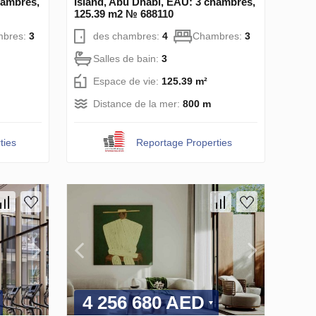
hambres,
Island, Abu Dhabi, EAU: 3 chambres,
125.39 m2 № 688110
bres:
3
des chambres:
4
Chambres:
3
Salles de bain:
3
Espace de vie:
125.39 m²
Distance de la mer:
800 m
ties
Reportage Properties
4 256 680 AED