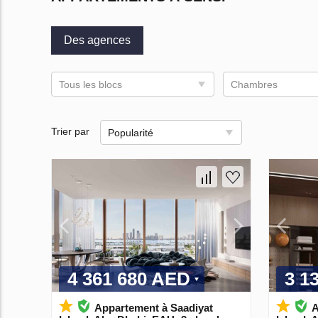
Des agences
Tous les blocs
Chambres
Trier par
Popularité
4 361 680 AED
3 1
Appartement à Saadiyat
A