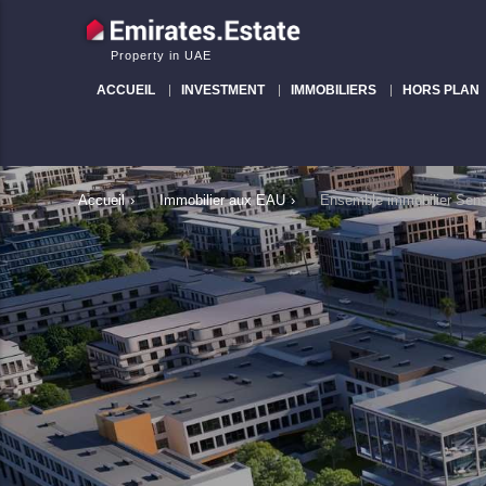
Property in UAE
ACCUEIL
INVESTMENT
IMMOBILIERS
HORS PLAN
Accueil
›
Immobilier aux EAU
›
Ensemble immobilier Sens