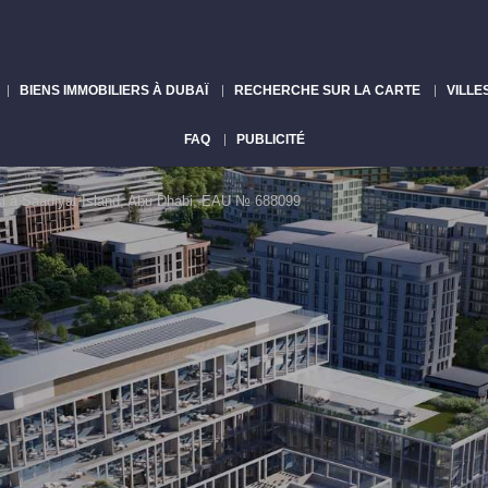
BIENS IMMOBILIERS À DUBAÏ
RECHERCHE SUR LA CARTE
VILLE
FAQ
PUBLICITÉ
i à Saadiyat Island, Abu Dhabi, EAU № 688099