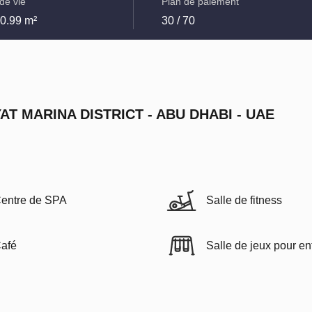
de vie
Plan de paiement
00.99 m²
30 / 70
YAT MARINA DISTRICT - ABU DHABI - UAE
entre de SPA
Salle de fitness
afé
Salle de jeux pour en