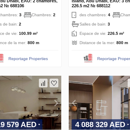
Abu Dhabi, EAU: 2 chambres,
Island, Abu Dhabi, EAU: 3 c
m2 № 688106
226.5 m2 № 688112
chambres:
3
Chambres:
2
des chambres:
4
Cham
es de bain:
2
Salles de bain:
3
ce de vie:
100.99 m²
Espace de vie:
226.5 m²
ance de la mer:
800 m
Distance de la mer:
800 m
Reportage Properties
Reportage Proper
19 579 AED
4 088 329 AED