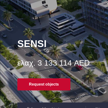
SENSI
ελαχ. 3 133 114 AED
Request objects