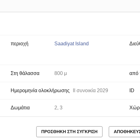
περιοχή
Saadiyat Island
Διεύ
Στη θάλασσα
800 μ
από 
Ημερομηνία ολοκλήρωσης
II συνοικία 2029
ID
Δωμάτια
2, 3
Χώρ
ΠΡΟΣΘΉΚΗ ΣΤΗ ΣΎΓΚΡΙΣΗ
ΑΠΟΘΉΚΕΥΣ