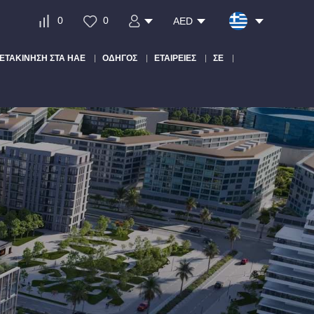
0
0
AED
ΕΤΑΚΊΝΗΣΗ ΣΤΑ ΗΑΕ
ΟΔΗΓΌΣ
ΕΤΑΙΡΕΊΕΣ
ΣΕ