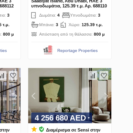
 ΗΑΕ 3
Saadiyat Island, Abu Dhabi, ΗΑΕ 3
 688112
υπνοδωμάτια, 125.39 τ.μ. Αρ. 688110
τια:
3
Δωμάτια:
4
Υπνοδωμάτια:
3
5 τ.μ.
Μπάνια:
3
Χώρο:
125.39 τ.μ.
α:
800 μ
Απόσταση από τη θάλασσα:
800 μ
ties
Reportage Properties
4 256 680 AED
 στην
Διαμέρισμα σε Sensi στην