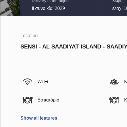
Delivery of the object
Χώρο
II συνοικία, 2029
ελαχ. 1
Location
SENSI - AL SAADIYAT ISLAND - SAADI
Wi-Fi
Κ
Εστιατόριο
Κ
Show all features