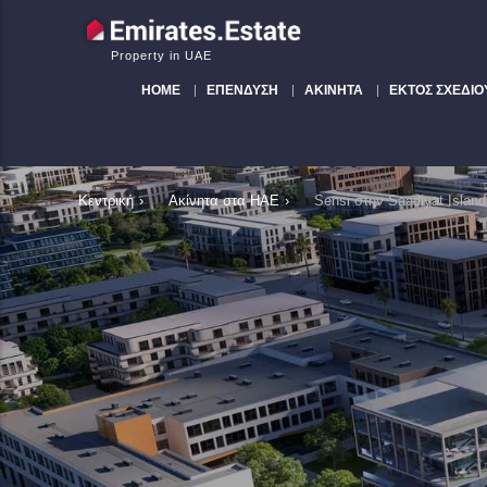
Property in UAE
HOME
ΕΠΈΝΔΥΣΗ
ΑΚΊΝΗΤΑ
ΕΚΤΌΣ ΣΧΕΔΊΟ
Κεντρική
›
Ακίνητα στα ΗΑΕ
›
Sensi στην Saadiyat Islan