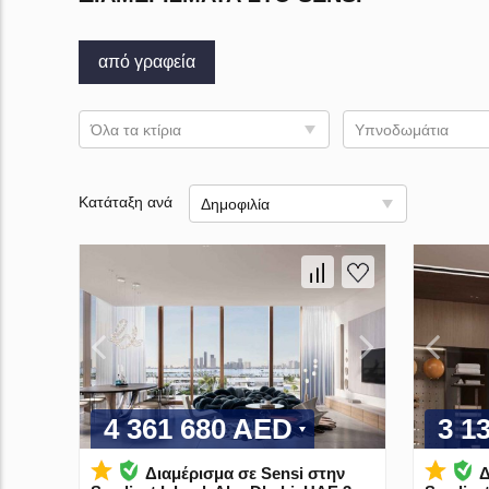
από γραφεία
Όλα τα κτίρια
Υπνοδωμάτια
Κατάταξη ανά
Δημοφιλία
4 361 680 AED
3 1
Διαμέρισμα σε Sensi στην
Δ