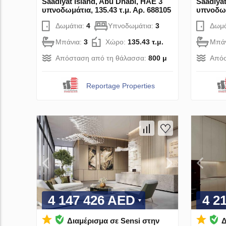
Saadiyat Island, Abu Dhabi, ΗΑΕ 3
Saadiyat
υπνοδωμάτια, 135.43 τ.μ. Αρ. 688105
υπνοδωμά
Δωμάτια:
4
Υπνοδωμάτια:
3
Δωμά
Μπάνια:
3
Χώρο:
135.43 τ.μ.
Μπάν
Απόσταση από τη θάλασσα:
800 μ
Απόσ
Reportage Properties
4 147 426 AED
4 2
Διαμέρισμα σε Sensi στην
Δ