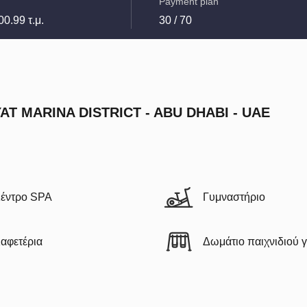
Payment plan
00.99 τ.μ.
30 / 70
YAT MARINA DISTRICT - ABU DHABI - UAE
έντρο SPA
Γυμναστήριο
αφετέρια
Δωμάτιο παιχνιδιού γ