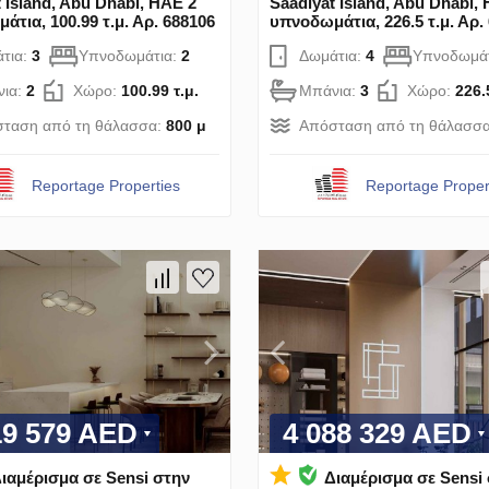
 Island, Abu Dhabi, ΗΑΕ 2
Saadiyat Island, Abu Dhabi,
τια, 100.99 τ.μ. Αρ. 688106
υπνοδωμάτια, 226.5 τ.μ. Αρ.
τια:
3
Υπνοδωμάτια:
2
Δωμάτια:
4
Υπνοδωμά
ια:
2
Χώρο:
100.99 τ.μ.
Μπάνια:
3
Χώρο:
226.
ταση από τη θάλασσα:
800 μ
Απόσταση από τη θάλασσ
Reportage Properties
Reportage Proper
19 579 AED
4 088 329 AED
ιαμέρισμα σε Sensi στην
Διαμέρισμα σε Sensi