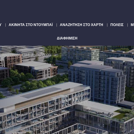
Υ
ΑΚΊΝΗΤΑ ΣΤΟ ΝΤΟΥΜΠΆΙ
ΑΝΑΖΉΤΗΣΗ ΣΤΟ ΧΆΡΤΗ
ΠΌΛΕΙΣ
Μ
ΔΙΑΦΉΜΙΣΗ
d, Abu Dhabi, ΗΑΕ Αρ. 688099