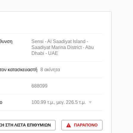
θυνση
Sensi - Al Saadiyat Island -
Saadiyat Marina District - Abu
Dhabi - UAE
τον κατασκευαστή
8 ακίνητα
688099
ο
100.99 τ.μ., μεγ. 226.5 τ.μ.
Η ΣΤΗ ΛΊΣΤΑ ΕΠΙΘΥΜΙΏΝ
ΠΑΡΆΠΟΝΟ