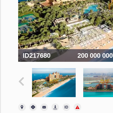
ID217680
200 000 00