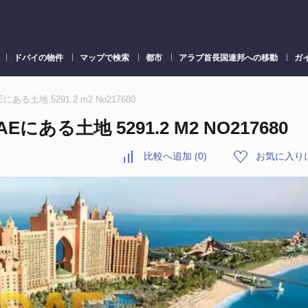
ドバイの物件
マップで検索
都市
アラブ首長国連邦への移動
ガ
AEにある土地 5291.2 m2 No217680
Eにある土地 5291.2 M2 NO217680
比較へ追加
(
0
)
お気に入り