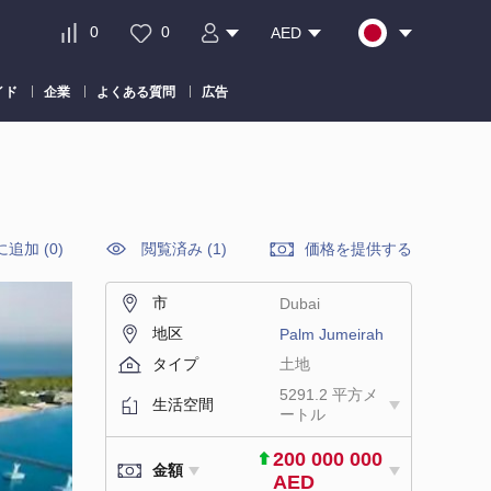
0
0
AED
イド
企業
よくある質問
広告
に追加
(
0
)
閲覧済み (1)
価格を提供する
市
Dubai
地区
Palm Jumeirah
タイプ
土地
5291.2 平方メ
生活空間
ートル
200 000 000
金額
AED