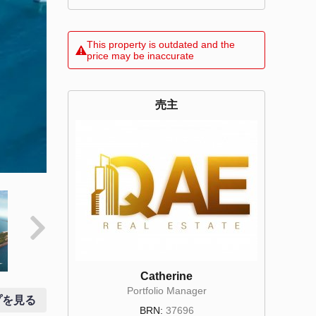
This property is outdated and the
price may be inaccurate
売主
Catherine
Portfolio Manager
プを見る
BRN:
37696