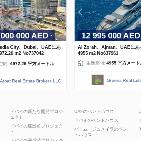
 000 000 AED
12 995 000 AED
Media City、Dubai、UAEにあ
Al Zorah、Ajman、UAEに
72.26 m2 No737042
4955 m2 No637961
生活空間:
4955 平方メート
空間:
4972.26 平方メートル
Greens Real Est
Arbat Real Estate Brokers LLC
ドバイの新たな開発プロジ
UAEのペントハウス
ェクト
ドバイのペントハウス
ドバイの建造前プロジェク
パーム・ジュメイラのペン
ト
トハウス
ドバイの完成済プロジェク