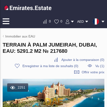
0
0
AED
Immobilier aux EAU
TERRAIN À PALM JUMEIRAH, DUBAI,
EAU: 5291.2 M2 № 217680
Ajouter à la comparaison
(
0
)
Enregistrer à ma liste de souhaits
(
0
)
Vu (1)
Offrir votre prix
2251