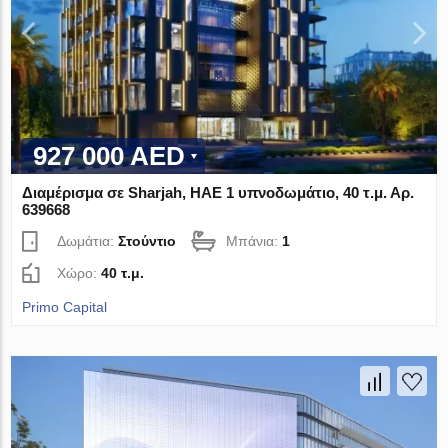
927 000 AED
Διαμέρισμα σε Sharjah, ΗΑΕ 1 υπνοδωμάτιο, 40 τ.μ. Αρ.
639668
Δωμάτια:
Στούντιο
Μπάνια:
1
Χώρο:
40 τ.μ.
Primo Capital