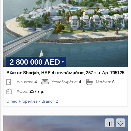
2 800 000 AED
Βίλα σε Sharjah, ΗΑΕ 4 υπνοδωμάτια, 257 τ.μ. Αρ. 705125
Δωμάτια:
4
Υπνοδωμάτια:
4
Μπάνια:
6
Χώρο:
257 τ.μ.
Umed Properties - Branch 2