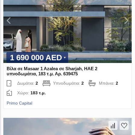
1 690 000 AED
Βίλα σε Masaar 1 Azalea σε Sharjah, ΗΑΕ 2
υπνοδωμάτια, 183 τ.μ. Αρ. 639475
Δωμάτια:
2
Υπνοδωμάτια:
2
Μπάνια:
2
Χώρο:
183 τ.μ.
Primo Capital