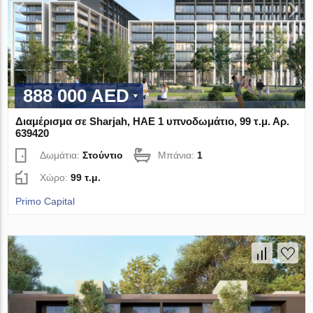
888 000 AED
Διαμέρισμα σε Sharjah, ΗΑΕ 1 υπνοδωμάτιο, 99 τ.μ. Αρ.
639420
Δωμάτια:
Στούντιο
Μπάνια:
1
Χώρο:
99 τ.μ.
Primo Capital