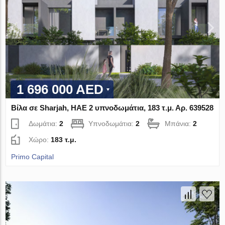
1 696 000 AED
Βίλα σε Sharjah, ΗΑΕ 2 υπνοδωμάτια, 183 τ.μ. Αρ. 639528
Δωμάτια:
2
Υπνοδωμάτια:
2
Μπάνια:
2
Χώρο:
183 τ.μ.
Primo Capital