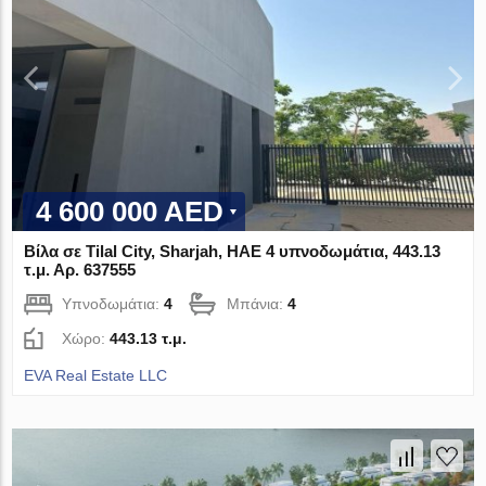
4 600 000 AED
Βίλα σε Tilal City, Sharjah, ΗΑΕ 4 υπνοδωμάτια, 443.13
τ.μ. Αρ. 637555
Υπνοδωμάτια:
4
Μπάνια:
4
Χώρο:
443.13 τ.μ.
EVA Real Estate LLC