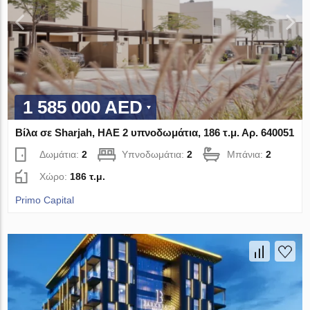
1 585 000 AED
Βίλα σε Sharjah, ΗΑΕ 2 υπνοδωμάτια, 186 τ.μ. Αρ. 640051
Δωμάτια:
2
Υπνοδωμάτια:
2
Μπάνια:
2
Χώρο:
186 τ.μ.
Primo Capital