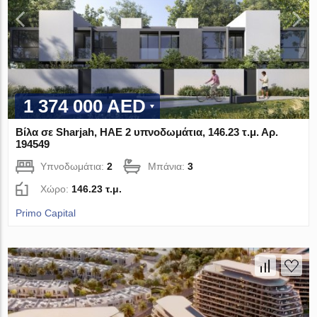
1 374 000 AED
Βίλα σε Sharjah, ΗΑΕ 2 υπνοδωμάτια, 146.23 τ.μ. Αρ.
194549
Υπνοδωμάτια:
2
Μπάνια:
3
Χώρο:
146.23 τ.μ.
Primo Capital