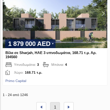
1 879 000 AED
Βίλα σε Sharjah, ΗΑΕ 3 υπνοδωμάτια, 168.71 τ.μ. Αρ.
194560
Υπνοδωμάτια:
3
Μπάνια:
4
Χώρο:
168.71 τ.μ.
Primo Capital
1 - 24 από 1246
1