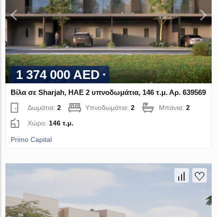
1 374 000 AED
Βίλα σε Sharjah, ΗΑΕ 2 υπνοδωμάτια, 146 τ.μ. Αρ. 639569
Δωμάτια:
2
Υπνοδωμάτια:
2
Μπάνια:
2
Χώρο:
146 τ.μ.
Primo Capital