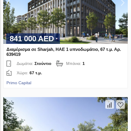
841 000 AED
Διαμέρισμα σε Sharjah, ΗΑΕ 1 υπνοδωμάτιο, 67 τ.μ. Αρ.
639419
Δωμάτια:
Στούντιο
Μπάνια:
1
Χώρο:
67 τ.μ.
Primo Capital