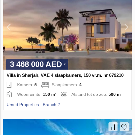
3 468 000 AED
Villa in Sharjah, VAE 4 slaapkamers, 150 vr.m. nr 679210
Kamers:
5
Slaapkamers:
4
Woonruimte:
150 m²
Afstand tot de zee:
500 m
Umed Properties - Branch 2