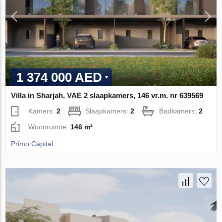
1 374 000 AED
Villa in Sharjah, VAE 2 slaapkamers, 146 vr.m. nr 639569
Kamers:
2
Slaapkamers:
2
Badkamers:
2
Woonruimte:
146 m²
Primo Capital