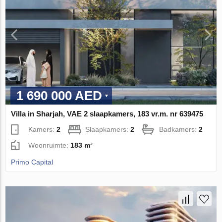
1 690 000 AED
Villa in Sharjah, VAE 2 slaapkamers, 183 vr.m. nr 639475
Kamers:
2
Slaapkamers:
2
Badkamers:
2
Woonruimte:
183 m²
Primo Capital