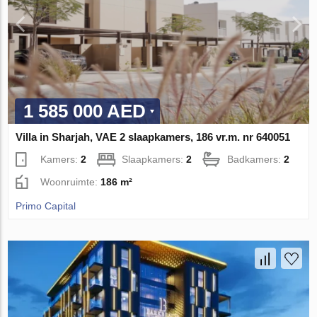
1 585 000 AED
Villa in Sharjah, VAE 2 slaapkamers, 186 vr.m. nr 640051
Kamers:
2
Slaapkamers:
2
Badkamers:
2
Woonruimte:
186 m²
Primo Capital