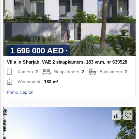
1 696 000 AED
Villa in Sharjah, VAE 2 slaapkamers, 183 vr.m. nr 639528
Kamers:
2
Slaapkamers:
2
Badkamers:
2
Woonruimte:
183 m²
Primo Capital