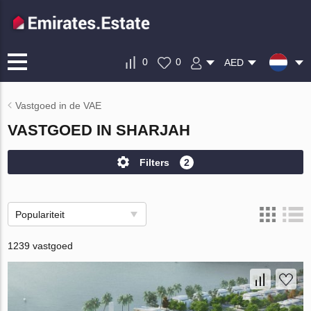
0
0
AED
Vastgoed in de VAE
VASTGOED IN SHARJAH
Filters
2
Populariteit
1239 vastgoed