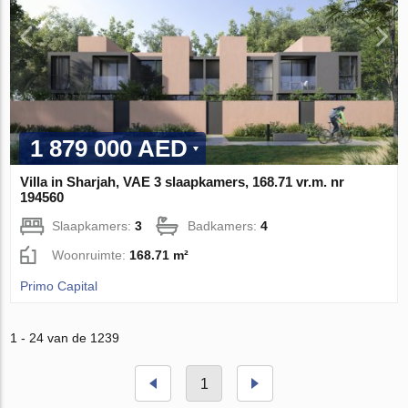
1 879 000 AED
Villa in Sharjah, VAE 3 slaapkamers, 168.71 vr.m. nr
194560
Slaapkamers:
3
Badkamers:
4
Woonruimte:
168.71 m²
Primo Capital
1 - 24 van de 1239
1