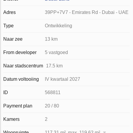
Adres
39PP+7V7 - Emirates Rd - Dubai - UAE
Type
Ontwikkeling
Naar zee
13 km
From developer
5 vastgoed
Naar stadscentrum
17.5 km
Datum voltooiing
IV kwartaal 2027
ID
568811
Payment plan
20 / 80
Kamers
2
Woonruimte
117.31 m², max. 119.62 m²