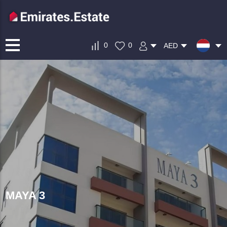
0
0
AED
MAYA 3