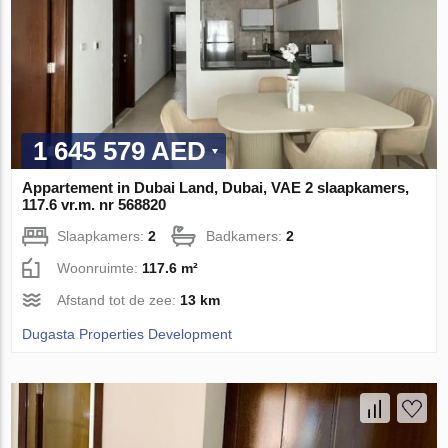
1 645 579 AED
Appartement in Dubai Land, Dubai, VAE 2 slaapkamers,
117.6 vr.m. nr 568820
Slaapkamers:
2
Badkamers:
2
Woonruimte:
117.6 m²
Afstand tot de zee:
13 km
Dugasta Properties Development