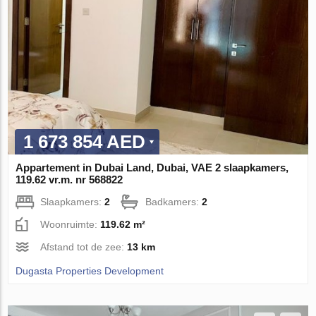
1 673 854 AED
Appartement in Dubai Land, Dubai, VAE 2 slaapkamers,
119.62 vr.m. nr 568822
Slaapkamers:
2
Badkamers:
2
Woonruimte:
119.62 m²
Afstand tot de zee:
13 km
Dugasta Properties Development