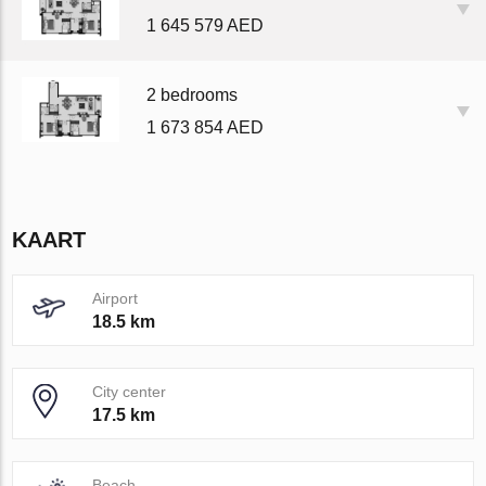
1 645 579 AED
2 bedrooms
1 673 854 AED
KAART
Airport
18.5 km
City center
17.5 km
Beach