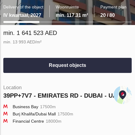
Delivery of the object
Woonruimte
Payment plan
IV kwartaal, 2027
min. 117.31 m²
20 / 80
min. 1 641 523 AED
min. 13 993 AED/m²
Request objects
Location
39PP+7V7 - EMIRATES RD - DUBAI - UAE
Business Bay
17500m
Burj Khalifa/Dubai Mall
17500m
Financial Centre
18000m