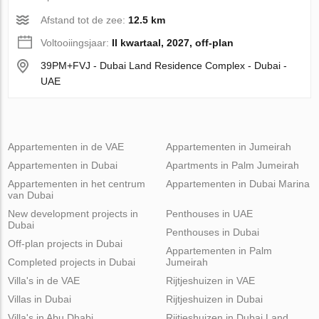
Afstand tot de zee:
12.5 km
Voltooiingsjaar:
II kwartaal, 2027, off-plan
39PM+FVJ - Dubai Land Residence Complex - Dubai -
UAE
Appartementen in de VAE
Appartementen in Jumeirah
Appartementen in Dubai
Apartments in Palm Jumeirah
Appartementen in het centrum
Appartementen in Dubai Marina
van Dubai
New development projects in
Penthouses in UAE
Dubai
Penthouses in Dubai
Off-plan projects in Dubai
Appartementen in Palm
Completed projects in Dubai
Jumeirah
Villa's in de VAE
Rijtjeshuizen in VAE
Villas in Dubai
Rijtjeshuizen in Dubai
Villa's in Abu Dhabi
Rijtjeshuizen in Dubai Land