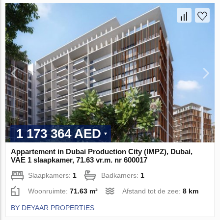
1 173 364 AED
Appartement in Dubai Production City (IMPZ), Dubai,
VAE 1 slaapkamer, 71.63 vr.m. nr 600017
Slaapkamers:
1
Badkamers:
1
Woonruimte:
71.63 m²
Afstand tot de zee:
8 km
BY DEYAAR PROPERTIES