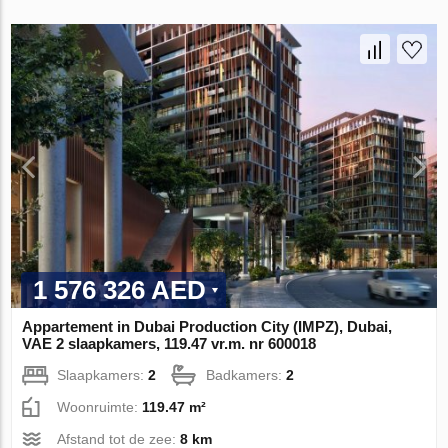
1 576 326 AED
Appartement in Dubai Production City (IMPZ), Dubai,
VAE 2 slaapkamers, 119.47 vr.m. nr 600018
Slaapkamers:
2
Badkamers:
2
Woonruimte:
119.47 m²
Afstand tot de zee:
8 km