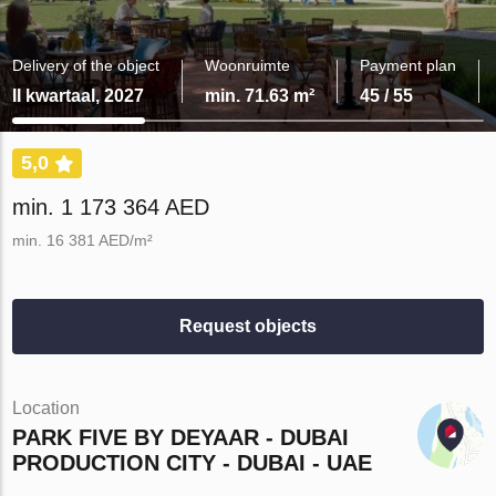
Delivery of the object
Woonruimte
Payment plan
II kwartaal, 2027
min. 71.63 m²
45 / 55
5,0
min. 1 173 364 AED
min. 16 381 AED/m²
Request objects
Location
PARK FIVE BY DEYAAR - DUBAI
PRODUCTION CITY - DUBAI - UAE