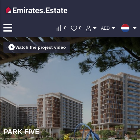
0
0
AED
Watch the project video
PARK FIVE