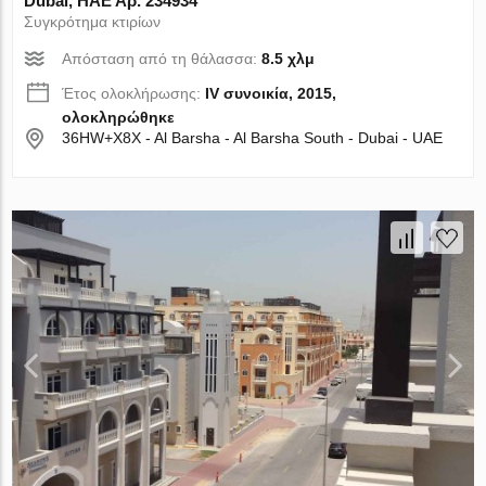
Dubai, ΗΑΕ Αρ. 234934
Συγκρότημα κτιρίων
Απόσταση από τη θάλασσα:
8.5 χλμ
Έτος ολοκλήρωσης:
IV συνοικία, 2015,
ολοκληρώθηκε
36HW+X8X - Al Barsha - Al Barsha South - Dubai - UAE