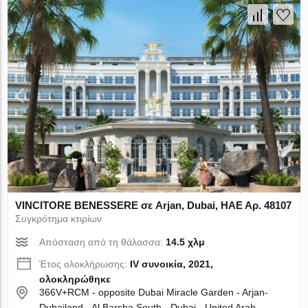
VINCITORE BENESSERE σε Arjan, Dubai, ΗΑΕ Αρ. 48107
Συγκρότημα κτιρίων
Απόσταση από τη θάλασσα:
14.5 χλμ
Έτος ολοκλήρωσης:
IV συνοικία, 2021,
ολοκληρώθηκε
366V+RCM - opposite Dubai Miracle Garden - Arjan-
Dubailand - Al Barsha South - Dubai - United Arab