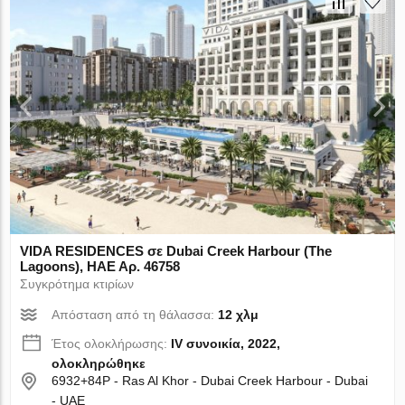
VIDA RESIDENCES σε Dubai Creek Harbour (The
Lagoons), ΗΑΕ Αρ. 46758
Συγκρότημα κτιρίων
Απόσταση από τη θάλασσα:
12 χλμ
Έτος ολοκλήρωσης:
IV συνοικία, 2022,
ολοκληρώθηκε
6932+84P - Ras Al Khor - Dubai Creek Harbour - Dubai
- UAE