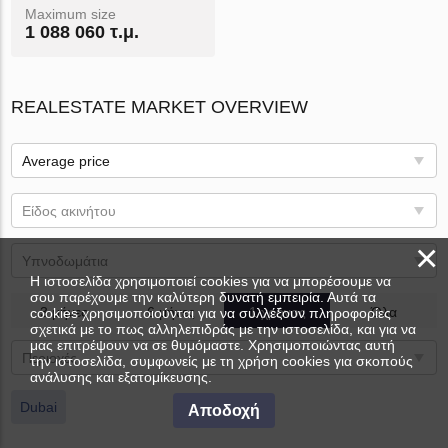
Maximum size
1 088 060 τ.μ.
REALESTATE MARKET OVERVIEW
Average price
Είδος ακινήτου
×
Υπνοδωμάτια
Η ιστοσελίδα χρησιμοποιεί cookies για να μπορέσουμε να
σου παρέχουμε την καλύτερη δυνατή εμπειρία. Αυτά τα
3 μήνες
6 μήνες
1 χρόνος
Όλα
cookies χρησιμοποιούνται για να συλλέξουν πληροφορίες
σχετικά με το πως αλληλεπιδράς με την ιστοσελίδα, και για να
μας επιτρέψουν να σε θυμόμαστε. Χρησιμοποιώντας αυτή
Περιοχές
την ιστοσελίδα, συμφωνείς με τη χρήση cookies για σκοπούς
ανάλυσης και εξατομίκευσης.
Dubai
Αποδοχή