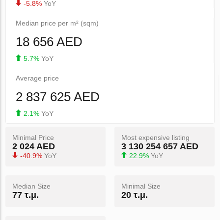
-5.8%
YoY
Median price per m² (sqm)
18 656 AED
5.7%
YoY
Average price
2 837 625 AED
2.1%
YoY
Minimal Price
Most expensive listing
2 024 AED
3 130 254 657 AED
-40.9%
YoY
22.9%
YoY
Median Size
Minimal Size
77 τ.μ.
20 τ.μ.