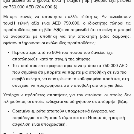
έχει μειωθεί σε 2 χρόνια, αλλά η ελάχιστη τιμή αγοράς έχει μειωθεί
σε 750.000 AED (204.000 $).
Μπορεί κανείς να αποκτήσει πολλές ιδιότητες. Αν τελειώσουν
τουςΗ τελική αξία είναι AED 750.000, ο ιδιοκτήτης πληροί τις
προϋποθέσεις για τη βίζα. Αξίζει να σημειωθεί ότι το ακίνητο μπορεί
να αγοραστεί με υποθήκη για την απόκτηση βίζας διαμονής,
εφόσον πληρούνται οι ακόλουθες προϋποθέσεις:
Περισσότερο από το 50% του ποσού του δανείου έχει
αποπληρωθεί κατά τη στιγμή της αίτησης.
Το ποσό που επιστρέφεται πρέπει να φτάσει τα 750.000 AED,
που σημαίνει ότι μπορείτε να πάρετε μια υποθήκη σε ένα πιο
ακριβό ακίνητο, να επιστρέψετε το καθορισμένο ποσό και, στη
συνέχεια, να προχωρήσετε στην υποβολή αίτησης για βίζα.
Υπάρχουν πρόσθετες απαιτήσεις για τον αιτούντα, οι οποίες δεν
πληρούνται, οι οποίες ενδέχεται να οδηγήσουν σε απόρριψη βίζας:
Ορισμένα εμιράτα απαιτούν υποχρεωτικά έγγραφα. για
παράδειγμα, στο Άμπου Ντάμπι και στο Ντουμπάι, η ιατρική
ασφάλιση είναι υποχρεωτική.