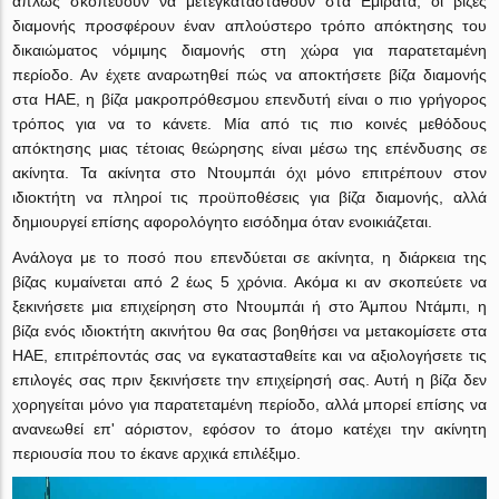
απλώς σκοπεύουν να μετεγκατασταθούν στα Εμιράτα, οι βίζες
διαμονής προσφέρουν έναν απλούστερο τρόπο απόκτησης του
δικαιώματος νόμιμης διαμονής στη χώρα για παρατεταμένη
περίοδο. Αν έχετε αναρωτηθεί πώς να αποκτήσετε βίζα διαμονής
στα ΗΑΕ, η βίζα μακροπρόθεσμου επενδυτή είναι ο πιο γρήγορος
τρόπος για να το κάνετε. Μία από τις πιο κοινές μεθόδους
απόκτησης μιας τέτοιας θεώρησης είναι μέσω της επένδυσης σε
ακίνητα. Τα ακίνητα στο Ντουμπάι όχι μόνο επιτρέπουν στον
ιδιοκτήτη να πληροί τις προϋποθέσεις για βίζα διαμονής, αλλά
δημιουργεί επίσης αφορολόγητο εισόδημα όταν ενοικιάζεται.
Ανάλογα με το ποσό που επενδύεται σε ακίνητα, η διάρκεια της
βίζας κυμαίνεται από 2 έως 5 χρόνια. Ακόμα κι αν σκοπεύετε να
ξεκινήσετε μια επιχείρηση στο Ντουμπάι ή στο Άμπου Ντάμπι, η
βίζα ενός ιδιοκτήτη ακινήτου θα σας βοηθήσει να μετακομίσετε στα
ΗΑΕ, επιτρέποντάς σας να εγκατασταθείτε και να αξιολογήσετε τις
επιλογές σας πριν ξεκινήσετε την επιχείρησή σας. Αυτή η βίζα δεν
χορηγείται μόνο για παρατεταμένη περίοδο, αλλά μπορεί επίσης να
ανανεωθεί επ' αόριστον, εφόσον το άτομο κατέχει την ακίνητη
περιουσία που το έκανε αρχικά επιλέξιμο.