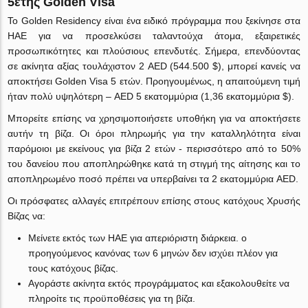
5ετής Golden Visa
Το Golden Residency είναι ένα ειδικό πρόγραμμα που ξεκίνησε στα
ΗΑΕ για να προσελκύσει ταλαντούχα άτομα, εξαιρετικές
προσωπικότητες και πλούσιους επενδυτές. Σήμερα, επενδύοντας
σε ακίνητα αξίας τουλάχιστον 2 AED (544.500 $), μπορεί κανείς να
αποκτήσει Golden Visa 5 ετών. Προηγουμένως, η απαιτούμενη τιμή
ήταν πολύ υψηλότερη – AED 5 εκατομμύρια (1,36 εκατομμύρια $).
Μπορείτε επίσης να χρησιμοποιήσετε υποθήκη για να αποκτήσετε
αυτήν τη βίζα. Οι όροι πληρωμής για την καταλληλότητα είναι
παρόμοιοι με εκείνους για βίζα 2 ετών - περισσότερο από το 50%
του δανείου που αποπληρώθηκε κατά τη στιγμή της αίτησης και το
αποπληρωμένο ποσό πρέπει να υπερβαίνει τα 2 εκατομμύρια AED.
Οι πρόσφατες αλλαγές επιτρέπουν επίσης στους κατόχους Χρυσής
Βίζας να:
Μείνετε εκτός των ΗΑΕ για απεριόριστη διάρκεια. ο
προηγούμενος κανόνας των 6 μηνών δεν ισχύει πλέον για
τους κατόχους βίζας.
Αγοράστε ακίνητα εκτός προγράμματος και εξακολουθείτε να
πληροίτε τις προϋποθέσεις για τη βίζα.