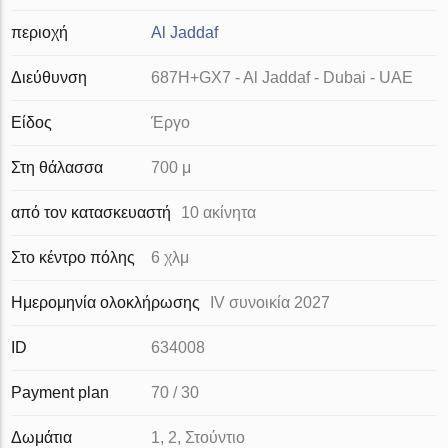
περιοχή
Al Jaddaf
Διεύθυνση
687H+GX7 - Al Jaddaf - Dubai - UAE
Είδος
Έργο
Στη θάλασσα
700 μ
από τον κατασκευαστή
10 ακίνητα
Στο κέντρο πόλης
6 χλμ
Ημερομηνία ολοκλήρωσης
IV συνοικία 2027
ID
634008
Payment plan
70 / 30
Δωμάτια
1, 2, Στούντιο