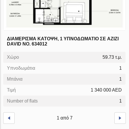
ΔΙΑΜΈΡΙΣΜΑ ΚΆΤΟΨΗ, 1 ΥΠΝΟΔΩΜΆΤΙΟ ΣΕ AZIZI
DAVID NO. 634012
Χώρο
59.73 τ.μ.
Υπνοδωμάτια
1
Μπάνια
1
Τιμή
1 340 000 AED
Number of flats
1
1 από 7