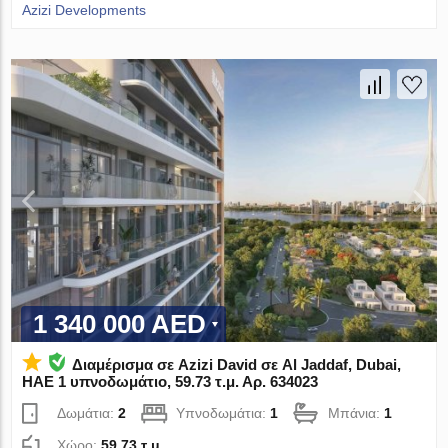
Azizi Developments
1 340 000 AED
Διαμέρισμα σε Azizi David σε Al Jaddaf, Dubai,
ΗΑΕ 1 υπνοδωμάτιο, 59.73 τ.μ. Αρ. 634023
Δωμάτια:
2
Υπνοδωμάτια:
1
Μπάνια:
1
Χώρο:
59.73 τ.μ.