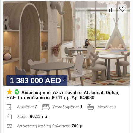
1 383 000 AED
Διαμέρισμα σε Azizi David σε Al Jaddaf, Dubai,
ΗΑΕ 1 υπνοδωμάτιο, 60.11 τ.μ. Αρ. 646080
Δωμάτια:
2
Υπνοδωμάτια:
1
Μπάνια:
1
Χώρο:
60.11 τ.μ.
Απόσταση από τη θάλασσα:
700 μ