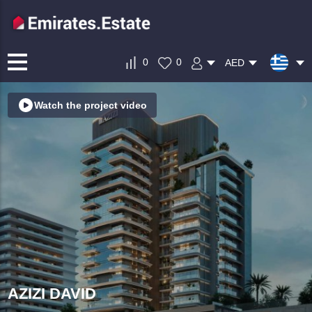
0
0
AED
Watch the project video
AZIZI DAVID