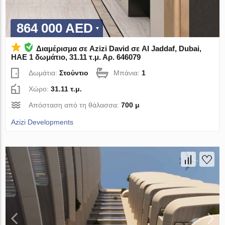
864 000 AED
Διαμέρισμα σε Azizi David σε Al Jaddaf, Dubai,
ΗΑΕ 1 δωμάτιο, 31.11 τ.μ. Αρ. 646079
Δωμάτια:
Στούντιο
Μπάνια:
1
Χώρο:
31.11 τ.μ.
Απόσταση από τη θάλασσα:
700 μ
Azizi Developments