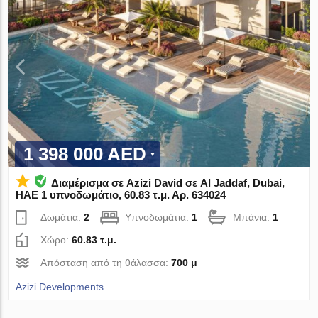
1 398 000 AED
Διαμέρισμα σε Azizi David σε Al Jaddaf, Dubai,
ΗΑΕ 1 υπνοδωμάτιο, 60.83 τ.μ. Αρ. 634024
Δωμάτια:
2
Υπνοδωμάτια:
1
Μπάνια:
1
Χώρο:
60.83 τ.μ.
Απόσταση από τη θάλασσα:
700 μ
Azizi Developments