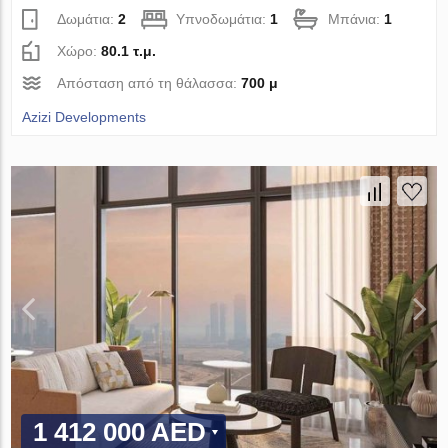
Δωμάτια:
2
Υπνοδωμάτια:
1
Μπάνια:
1
Χώρο:
80.1 τ.μ.
Απόσταση από τη θάλασσα:
700 μ
Azizi Developments
1 412 000 AED