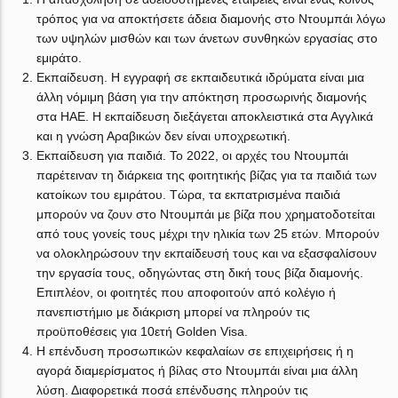
τρόπος για να αποκτήσετε άδεια διαμονής στο Ντουμπάι λόγω
των υψηλών μισθών και των άνετων συνθηκών εργασίας στο
εμιράτο.
Εκπαίδευση. Η εγγραφή σε εκπαιδευτικά ιδρύματα είναι μια
άλλη νόμιμη βάση για την απόκτηση προσωρινής διαμονής
στα ΗΑΕ. Η εκπαίδευση διεξάγεται αποκλειστικά στα Αγγλικά
και η γνώση Αραβικών δεν είναι υποχρεωτική.
Εκπαίδευση για παιδιά. Το 2022, οι αρχές του Ντουμπάι
παρέτειναν τη διάρκεια της φοιτητικής βίζας για τα παιδιά των
κατοίκων του εμιράτου. Τώρα, τα εκπατρισμένα παιδιά
μπορούν να ζουν στο Ντουμπάι με βίζα που χρηματοδοτείται
από τους γονείς τους μέχρι την ηλικία των 25 ετών. Μπορούν
να ολοκληρώσουν την εκπαίδευσή τους και να εξασφαλίσουν
την εργασία τους, οδηγώντας στη δική τους βίζα διαμονής.
Επιπλέον, οι φοιτητές που αποφοιτούν από κολέγιο ή
πανεπιστήμιο με διάκριση μπορεί να πληρούν τις
προϋποθέσεις για 10ετή Golden Visa.
Η επένδυση προσωπικών κεφαλαίων σε επιχειρήσεις ή η
αγορά διαμερίσματος ή βίλας στο Ντουμπάι είναι μια άλλη
λύση. Διαφορετικά ποσά επένδυσης πληρούν τις