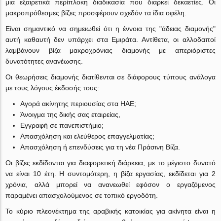
μια εξαιρετικά περίπλοκη διαδικασία που διαρκεί δεκαετίες. Οι
μακροπρόθεσμες βίζες προσφέρουν σχεδόν τα ίδια οφέλη.
Είναι σημαντικό να σημειωθεί ότι η έννοια της "άδειας διαμονής"
αυτή καθαυτή δεν υπάρχει στα Εμιράτα. Αντίθετα, οι αλλοδαποί
λαμβάνουν βίζα μακροχρόνιας διαμονής με απεριόριστες
δυνατότητες ανανέωσης.
Οι θεωρήσεις διαμονής διατίθενται σε διάφορους τύπους ανάλογα
με τους λόγους έκδοσής τους:
Αγορά ακίνητης περιουσίας στα ΗΑΕ;
Άνοιγμα της δικής σας εταιρείας,
Εγγραφή σε πανεπιστήμιο;
Απασχόληση και ελεύθερος επαγγελματίας;
Απασχόληση ή επενδύσεις για τη νέα Πράσινη Βίζα.
Οι βίζες εκδίδονται για διαφορετική διάρκεια, με το μέγιστο δυνατό
να είναι 10 έτη. Η συντομότερη, η βίζα εργασίας, εκδίδεται για 2
χρόνια, αλλά μπορεί να ανανεωθεί εφόσον ο εργαζόμενος
παραμένει απασχολούμενος σε τοπικό εργοδότη.
Το κύριο πλεονέκτημα της αραβικής κατοικίας για ακίνητα είναι η