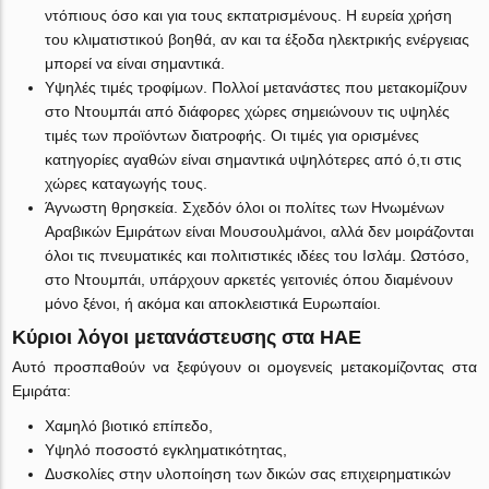
ντόπιους όσο και για τους εκπατρισμένους. Η ευρεία χρήση
του κλιματιστικού βοηθά, αν και τα έξοδα ηλεκτρικής ενέργειας
μπορεί να είναι σημαντικά.
Υψηλές τιμές τροφίμων. Πολλοί μετανάστες που μετακομίζουν
στο Ντουμπάι από διάφορες χώρες σημειώνουν τις υψηλές
τιμές των προϊόντων διατροφής. Οι τιμές για ορισμένες
κατηγορίες αγαθών είναι σημαντικά υψηλότερες από ό,τι στις
χώρες καταγωγής τους.
Άγνωστη θρησκεία. Σχεδόν όλοι οι πολίτες των Ηνωμένων
Αραβικών Εμιράτων είναι Μουσουλμάνοι, αλλά δεν μοιράζονται
όλοι τις πνευματικές και πολιτιστικές ιδέες του Ισλάμ. Ωστόσο,
στο Ντουμπάι, υπάρχουν αρκετές γειτονιές όπου διαμένουν
μόνο ξένοι, ή ακόμα και αποκλειστικά Ευρωπαίοι.
Κύριοι λόγοι μετανάστευσης στα ΗΑΕ
Αυτό προσπαθούν να ξεφύγουν οι ομογενείς μετακομίζοντας στα
Εμιράτα:
Χαμηλό βιοτικό επίπεδο,
Υψηλό ποσοστό εγκληματικότητας,
Δυσκολίες στην υλοποίηση των δικών σας επιχειρηματικών