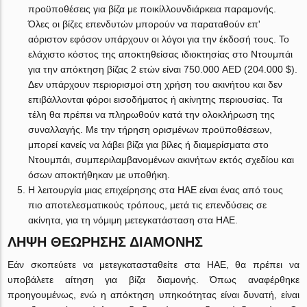
προϋποθέσεις για βίζα με ποικίλλουνδιάρκεια παραμονής.
Όλες οι βίζες επενδυτών μπορούν να παραταθούν επ'
αόριστον εφόσον υπάρχουν οι λόγοι για την έκδοσή τους. Το
ελάχιστο κόστος της αποκτηθείσας ιδιοκτησίας στο Ντουμπάι
για την απόκτηση βίζας 2 ετών είναι 750.000 AED (204.000 $).
Δεν υπάρχουν περιορισμοί στη χρήση του ακινήτου και δεν
επιβάλλονται φόροι εισοδήματος ή ακίνητης περιουσίας. Τα
τέλη θα πρέπει να πληρωθούν κατά την ολοκλήρωση της
συναλλαγής. Με την τήρηση ορισμένων προϋποθέσεων,
μπορεί κανείς να λάβει βίζα για βίλες ή διαμερίσματα στο
Ντουμπάι, συμπεριλαμβανομένων ακινήτων εκτός σχεδίου και
όσων αποκτήθηκαν με υποθήκη.
Η λειτουργία μιας επιχείρησης στα ΗΑΕ είναι ένας από τους
πιο αποτελεσματικούς τρόπους, μετά τις επενδύσεις σε
ακίνητα, για τη νόμιμη μετεγκατάσταση στα ΗΑΕ.
ΛΗΨΗ ΘΕΩΡΗΣΗΣ ΔΙΑΜΟΝΗΣ
Εάν σκοπεύετε να μετεγκατασταθείτε στα ΗΑΕ, θα πρέπει να
υποβάλετε αίτηση για βίζα διαμονής. Όπως αναφέρθηκε
προηγουμένως, ενώ η απόκτηση υπηκοότητας είναι δυνατή, είναι