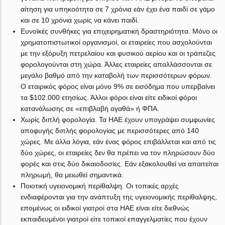
αίτηση για υπηκοότητα σε 7 χρόνια εάν έχει ένα παιδί σε γάμο
και σε 10 χρόνια χωρίς να κάνει παιδί.
Ευνοϊκές συνθήκες για επιχειρηματική δραστηριότητα. Μόνο οι
χρηματοπιστωτικοί οργανισμοί, οι εταιρείες που ασχολούνται
με την εξόρυξη πετρελαίου και φυσικού αερίου και οι τράπεζες
φορολογούνται στη χώρα. Άλλες εταιρείες απαλλάσσονται σε
μεγάλο βαθμό από την καταβολή των περισσότερων φόρων.
Ο εταιρικός φόρος είναι μόνο 9% σε εισόδημα που υπερβαίνει
τα $102.000 ετησίως. Άλλοι φόροι είναι είτε ειδικοί φόροι
κατανάλωσης σε «επιβλαβή αγαθά» ή ΦΠΑ.
Χωρίς διπλή φορολογία. Τα ΗΑΕ έχουν υπογράψει συμφωνίες
αποφυγής διπλής φορολογίας με περισσότερες από 140
χώρες. Με άλλα λόγια, εάν ένας φόρος επιβάλλεται και από τις
δύο χώρες, οι εταιρείες δεν θα πρέπει να τον πληρώσουν δύο
φορές και στις δύο δικαιοδοσίες. Εάν εξακολουθεί να απαιτείται
πληρωμή, θα μειωθεί σημαντικά.
Ποιοτική υγειονομική περίθαλψη. Οι τοπικές αρχές
ενδιαφέρονται για την ανάπτυξη της υγειονομικής περίθαλψης,
επομένως οι ειδικοί γιατροί στα ΗΑΕ είναι είτε διεθνώς
εκπαιδευμένοι γιατροί είτε τοπικοί επαγγελματίες που έχουν