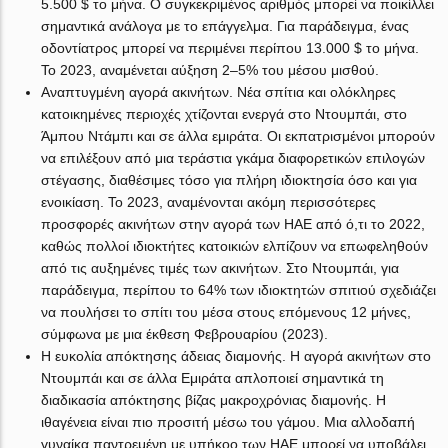
5.500 $ το μήνα. Ο συγκεκριμένος αριθμός μπορεί να ποικίλλει
σημαντικά ανάλογα με το επάγγελμα. Για παράδειγμα, ένας
οδοντίατρος μπορεί να περιμένει περίπου 13.000 $ το μήνα.
Το 2023, αναμένεται αύξηση 2–5% του μέσου μισθού.
Αναπτυγμένη αγορά ακινήτων. Νέα σπίτια και ολόκληρες
κατοικημένες περιοχές χτίζονται ενεργά στο Ντουμπάι, στο
Άμπου Ντάμπι και σε άλλα εμιράτα. Οι εκπατρισμένοι μπορούν
να επιλέξουν από μια τεράστια γκάμα διαφορετικών επιλογών
στέγασης, διαθέσιμες τόσο για πλήρη ιδιοκτησία όσο και για
ενοικίαση. Το 2023, αναμένονται ακόμη περισσότερες
προσφορές ακινήτων στην αγορά των ΗΑΕ από ό,τι το 2022,
καθώς πολλοί ιδιοκτήτες κατοικιών ελπίζουν να επωφεληθούν
από τις αυξημένες τιμές των ακινήτων. Στο Ντουμπάι, για
παράδειγμα, περίπου το 64% των ιδιοκτητών σπιτιού σχεδιάζει
να πουλήσει το σπίτι του μέσα στους επόμενους 12 μήνες,
σύμφωνα με μια έκθεση Φεβρουαρίου (2023).
Η ευκολία απόκτησης άδειας διαμονής. Η αγορά ακινήτων στο
Ντουμπάι και σε άλλα Εμιράτα απλοποιεί σημαντικά τη
διαδικασία απόκτησης βίζας μακροχρόνιας διαμονής. Η
ιθαγένεια είναι πιο προσιτή μέσω του γάμου. Μια αλλοδαπή
γυναίκα παντρεμένη με υπήκοο των ΗΑΕ μπορεί να υποβάλει