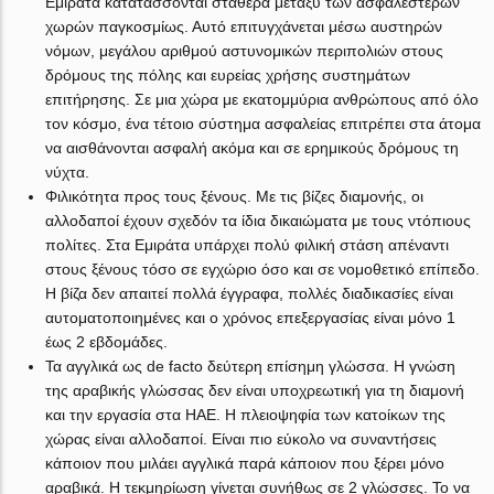
Εμιράτα κατατάσσονται σταθερά μεταξύ των ασφαλέστερων
χωρών παγκοσμίως. Αυτό επιτυγχάνεται μέσω αυστηρών
νόμων, μεγάλου αριθμού αστυνομικών περιπολιών στους
δρόμους της πόλης και ευρείας χρήσης συστημάτων
επιτήρησης. Σε μια χώρα με εκατομμύρια ανθρώπους από όλο
τον κόσμο, ένα τέτοιο σύστημα ασφαλείας επιτρέπει στα άτομα
να αισθάνονται ασφαλή ακόμα και σε ερημικούς δρόμους τη
νύχτα.
Φιλικότητα προς τους ξένους. Με τις βίζες διαμονής, οι
αλλοδαποί έχουν σχεδόν τα ίδια δικαιώματα με τους ντόπιους
πολίτες. Στα Εμιράτα υπάρχει πολύ φιλική στάση απέναντι
στους ξένους τόσο σε εγχώριο όσο και σε νομοθετικό επίπεδο.
Η βίζα δεν απαιτεί πολλά έγγραφα, πολλές διαδικασίες είναι
αυτοματοποιημένες και ο χρόνος επεξεργασίας είναι μόνο 1
έως 2 εβδομάδες.
Τα αγγλικά ως de facto δεύτερη επίσημη γλώσσα. Η γνώση
της αραβικής γλώσσας δεν είναι υποχρεωτική για τη διαμονή
και την εργασία στα ΗΑΕ. Η πλειοψηφία των κατοίκων της
χώρας είναι αλλοδαποί. Είναι πιο εύκολο να συναντήσεις
κάποιον που μιλάει αγγλικά παρά κάποιον που ξέρει μόνο
αραβικά. Η τεκμηρίωση γίνεται συνήθως σε 2 γλώσσες. Το να