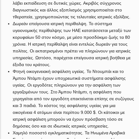
λάβει εκπαίδευση σε δυτικές χώρες. Ακριβός σύγχρονος
διαγνωστικός και άλλος εξοπλισμός χρησιμοποιείται στο
τθεραπεία, χρησιμοποιώντας τις τελευταίες ιατρικές εξελίξεις.
Δωρεάν επείγουσα ιατρική περίθαλψη. Το σύστημα
υγειονομικής περίθαλψης των ΗΑΕ κατατάσσεται μεταξύ των
κορυφαίων 50 στον κόσμο, με μέσο προσδόκιμο ζωής τα 80
χρόνια. Η ιατρική περίθαλψη είναι εντελώς δωρεάν για τους
πολίτες. Οι εκπατρισμένοι πρέπει να πληρώνουν για ιατρικές
υπηρεσίες. Ωστόσο, παρέχεται επείγουσα ιατρική βοήθεια με
έξοδα του κράτους.
Φτηνή οικογενειακή ασφάλιση υγείας. Το Ντουμπάι και το
Άμπου Ντάμπι έχουν υποχρεωτικά συστήματα ασφάλισης
υγείας. Οι εργοδότες πληρώνουν για την ασφάλιση των
εργαζομένων τους. Στο Άμπου Ντάμπι, η ασφάλιση που
χορηγείται από τον εργοδότη επεκτείνεται επίσης σε συζύγους
και 3 παιδιά. Το κόστος της ασφάλισης υγείας για μια
οικογένεια 4 ατόμων είναι περίπου 9.000 $. Οι κάτοικοι με
ιατρική ασφάλιση μπορούν να έχουν πρόσβαση τόσο σε
δημόσιες όσο και σε ιδιωτικές ιατρικές υπηρεσίες.
Χαμηλό ποσοστό εγκληματικότητας. Τα Ηνωμένα Αραβικά