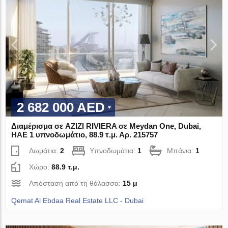
2 682 000 AED
Διαμέρισμα σε AZIZI RIVIERA σε Meydan One, Dubai,
ΗΑΕ 1 υπνοδωμάτιο, 88.9 τ.μ. Αρ. 215757
Δωμάτια:
2
Υπνοδωμάτια:
1
Μπάνια:
1
Χώρο:
88.9 τ.μ.
Απόσταση από τη θάλασσα:
15 μ
Qemat Al Ebdaa Real Estate LLC - Dubai