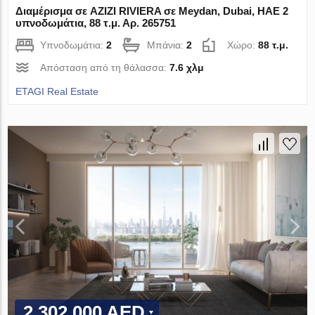
Διαμέρισμα σε AZIZI RIVIERA σε Meydan, Dubai, ΗΑΕ 2
υπνοδωμάτια, 88 τ.μ. Αρ. 265751
Υπνοδωμάτια:
2
Μπάνια:
2
Χώρο:
88 τ.μ.
Απόσταση από τη θάλασσα:
7.6 χλμ
ETAGI Real Estate
2 302 000 AED