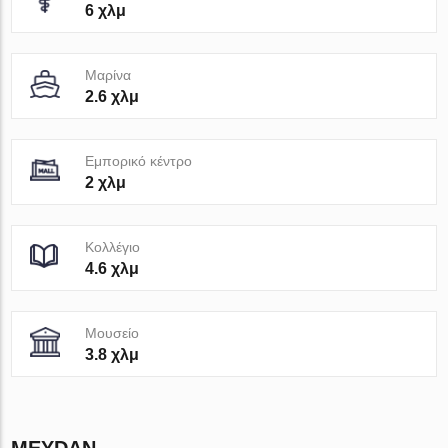
6 χλμ
Μαρίνα
2.6 χλμ
Εμπορικό κέντρο
2 χλμ
Κολλέγιο
4.6 χλμ
Μουσείο
3.8 χλμ
MEYDAN