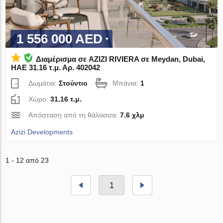
1 556 000 AED
Διαμέρισμα σε AZIZI RIVIERA σε Meydan, Dubai,
ΗΑΕ 31.16 τ.μ. Αρ. 402042
Δωμάτια:
Στούντιο
Μπάνια:
1
Χώρο:
31.16 τ.μ.
Απόσταση από τη θάλασσα:
7.6 χλμ
Azizi Developments
1 - 12 από 23
1