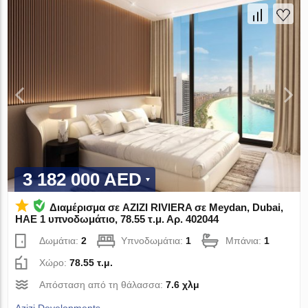
3 182 000 AED
Διαμέρισμα σε AZIZI RIVIERA σε Meydan, Dubai,
ΗΑΕ 1 υπνοδωμάτιο, 78.55 τ.μ. Αρ. 402044
Δωμάτια:
2
Υπνοδωμάτια:
1
Μπάνια:
1
Χώρο:
78.55 τ.μ.
Απόσταση από τη θάλασσα:
7.6 χλμ