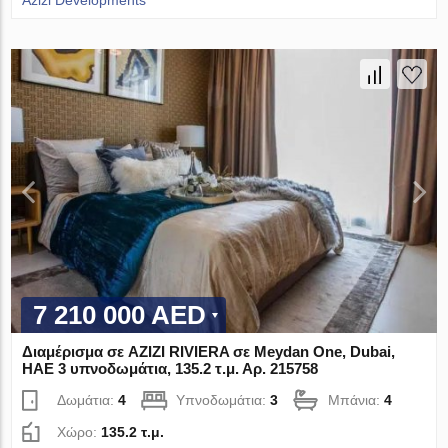
Azizi Developments
7 210 000 AED
Διαμέρισμα σε AZIZI RIVIERA σε Meydan One, Dubai,
ΗΑΕ 3 υπνοδωμάτια, 135.2 τ.μ. Αρ. 215758
Δωμάτια:
4
Υπνοδωμάτια:
3
Μπάνια:
4
Χώρο:
135.2 τ.μ.