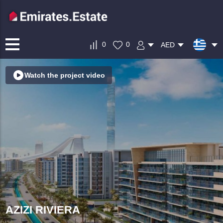
0
0
AED
Watch the project video
AZIZI RIVIERA