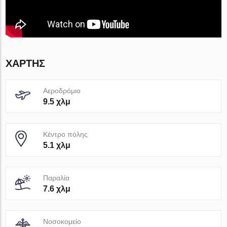
ΧΆΡΤΗΣ
Αεροδρόμιο
9.5 χλμ
Κέντρο πόλης
5.1 χλμ
Παραλία
7.6 χλμ
Νοσοκομείο