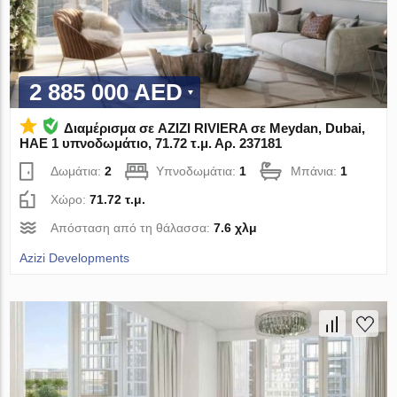
2 885 000 AED
Διαμέρισμα σε AZIZI RIVIERA σε Meydan, Dubai,
ΗΑΕ 1 υπνοδωμάτιο, 71.72 τ.μ. Αρ. 237181
Δωμάτια:
2
Υπνοδωμάτια:
1
Μπάνια:
1
Χώρο:
71.72 τ.μ.
Απόσταση από τη θάλασσα:
7.6 χλμ
Azizi Developments