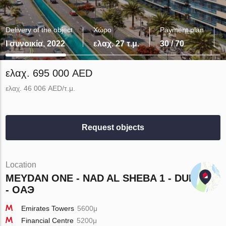
Delivery of the object
Χώρο
Payment plan
I συνοικία, 2022
ελαχ. 27 τ.μ.
30 / 70
ελαχ. 695 000 AED
ελαχ. 46 006 AED/τ.μ.
Request objects
Location
MEYDAN ONE - NAD AL SHEBA 1 - DUBAI
- ОАЭ
Emirates Towers
5600μ
Financial Centre
5200μ