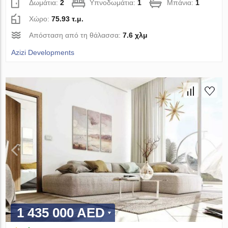
Δωμάτια:
2
Υπνοδωμάτια:
1
Μπάνια:
1
Χώρο:
75.93 τ.μ.
Απόσταση από τη θάλασσα:
7.6 χλμ
Azizi Developments
1 435 000 AED