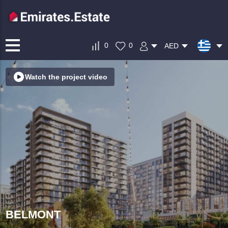
0
0
AED
Watch the project video
BELMONT