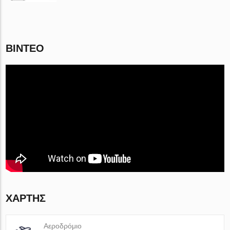
ΒΊΝΤΕΟ
ΧΆΡΤΗΣ
Αεροδρόμιο