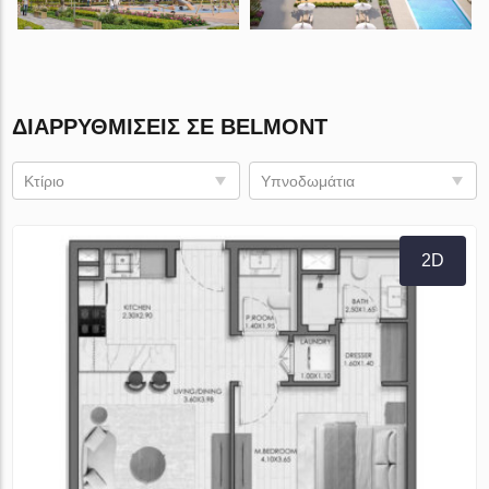
ΔΙΑΡΡΥΘΜΊΣΕΙΣ ΣΕ BELMONT
Κτίριο
Υπνοδωμάτια
2D