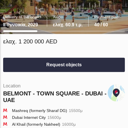
Delivery of the object
Χώρο
Payment plan
II συνοικία, 2029
ελαχ. 60.9 τ.μ.
40 / 60
ελαχ. 1 200 000 AED
Request objects
Location
BELMONT - TOWN SQUARE - DUBAI -
UAE
Mashreq (formerly Sharaf DG)
15500μ
Dubai Internet City
15600μ
Al Khail (formerly Nakheel)
16000μ