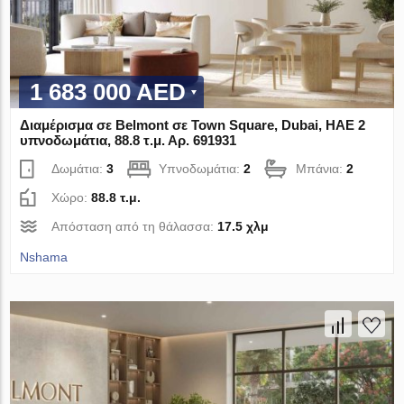
1 683 000 AED
Διαμέρισμα σε Belmont σε Town Square, Dubai, ΗΑΕ 2
υπνοδωμάτια, 88.8 τ.μ. Αρ. 691931
Δωμάτια:
3
Υπνοδωμάτια:
2
Μπάνια:
2
Χώρο:
88.8 τ.μ.
Απόσταση από τη θάλασσα:
17.5 χλμ
Nshama