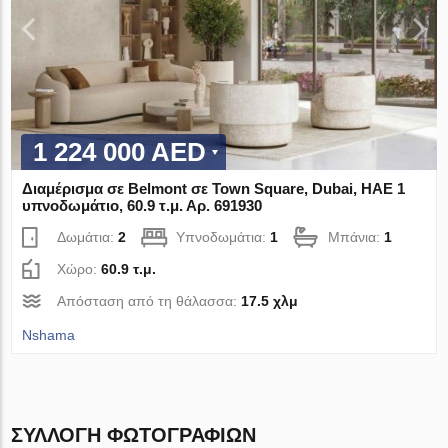
1 224 000 AED
Διαμέρισμα σε Belmont σε Town Square, Dubai, ΗΑΕ 1
υπνοδωμάτιο, 60.9 τ.μ. Αρ. 691930
Δωμάτια:
2
Υπνοδωμάτια:
1
Μπάνια:
1
Χώρο:
60.9 τ.μ.
Απόσταση από τη θάλασσα:
17.5 χλμ
Nshama
ΣΥΛΛΟΓΉ ΦΩΤΟΓΡΑΦΙΏΝ