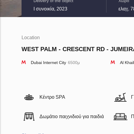
Delivery of the object
Χώρο
I συνοικία, 2023
ελαχ. 7
Location
WEST PALM - CRESCENT RD - JUMEIRA
Dubai Internet City
6500μ
Al Khai
Κέντρο SPA
Γ
Δωμάτιο παιχνιδιού για παιδιά
Π