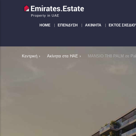
Property in UAE
HOME
ΕΠΈΝΔΥΣΗ
ΑΚΊΝΗΤΑ
ΕΚΤΌΣ ΣΧΕΔΊΟ
Κεντρική
›
Ακίνητα στα ΗΑΕ
›
MANSIO TH8 PALM σε Palm