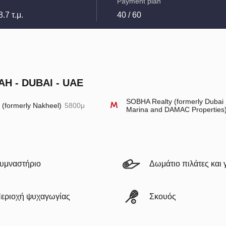
Payment plan
8.7 τ.μ.
40 / 60
H - DUBAI - UAE
SOBHA Realty (formerly Dubai
l (formerly Nakheel)
5800μ
Marina and DAMAC Properties
υμναστήριο
Δωμάτιο πιλάτες και 
εριοχή ψυχαγωγίας
Σκουός