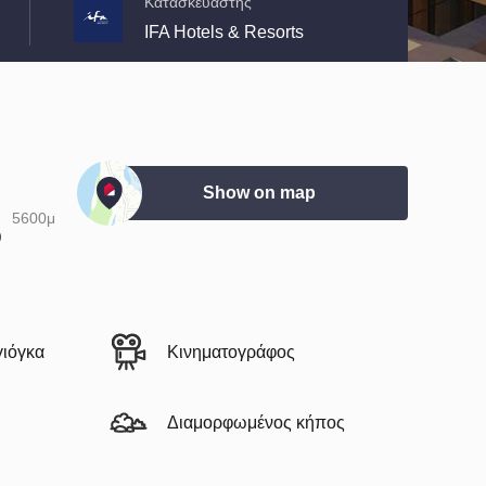
Κατασκευαστής
IFA Hotels & Resorts
Show on map
5600μ
)
γιόγκα
Κινηματογράφος
Διαμορφωμένος κήπος