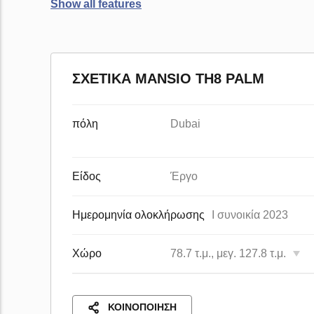
Show all features
ΣΧΕΤΙΚΆ MANSIO TH8 PALM
πόλη
Dubai
Είδος
Έργο
Ημερομηνία ολοκλήρωσης
I συνοικία 2023
Χώρο
78.7 τ.μ., μεγ. 127.8 τ.μ.
ΚΟΙΝΟΠΟΊΗΣΗ