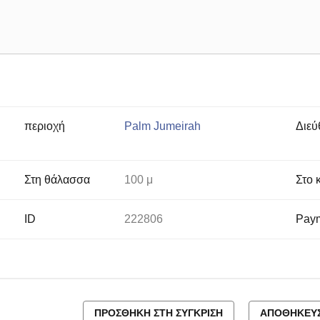
περιοχή
Palm Jumeirah
Διεύ
Στη θάλασσα
100 μ
Στο 
ID
222806
Paym
ΠΡΟΣΘΉΚΗ ΣΤΗ ΣΎΓΚΡΙΣΗ
ΑΠΟΘΉΚΕΥΣ