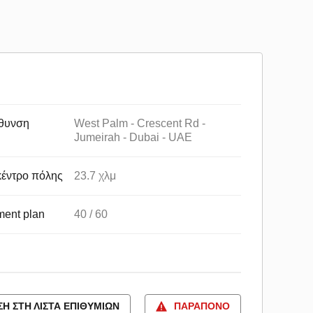
θυνση
West Palm - Crescent Rd -
Jumeirah - Dubai - UAE
κέντρο πόλης
23.7 χλμ
ent plan
40 / 60
Η ΣΤΗ ΛΊΣΤΑ ΕΠΙΘΥΜΙΏΝ
ΠΑΡΆΠΟΝΟ