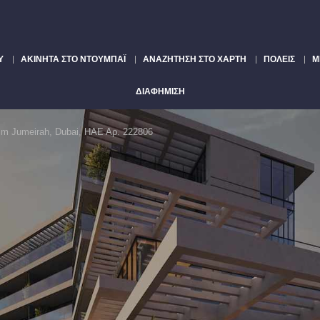
Υ
ΑΚΊΝΗΤΑ ΣΤΟ ΝΤΟΥΜΠΆΙ
ΑΝΑΖΉΤΗΣΗ ΣΤΟ ΧΆΡΤΗ
ΠΌΛΕΙΣ
Μ
ΔΙΑΦΉΜΙΣΗ
 Jumeirah, Dubai, ΗΑΕ Αρ. 222806