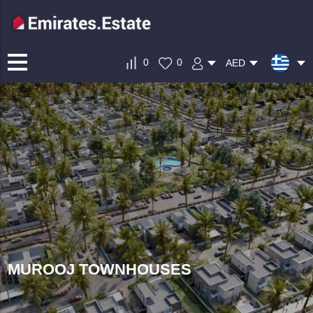
0
0
AED
MUROOJ TOWNHOUSES