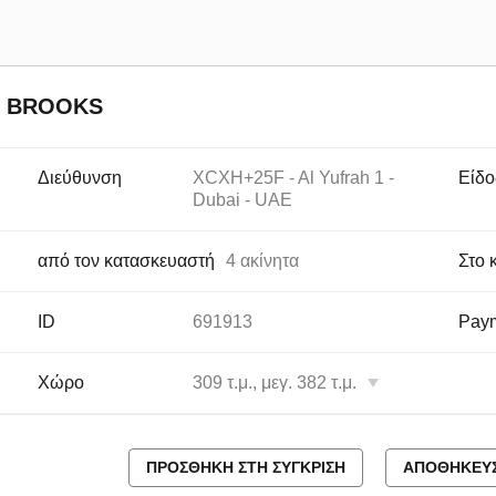
E BROOKS
Διεύθυνση
XCXH+25F - Al Yufrah 1 -
Είδο
Dubai - UAE
από τον κατασκευαστή
4 ακίνητα
Στο 
ID
691913
Paym
Χώρο
309 τ.μ., μεγ. 382 τ.μ.
ΠΡΟΣΘΉΚΗ ΣΤΗ ΣΎΓΚΡΙΣΗ
ΑΠΟΘΉΚΕΥΣ