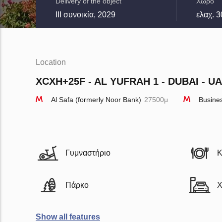
Delivery of the object
Χώρο
III συνοικία, 2029
ελαχ. 3
Location
XCXH+25F - AL YUFRAH 1 - DUBAI - U
Al Safa (formerly Noor Bank)
27500μ
Busine
Γυμναστήριο
Κ
Πάρκο
Χ
Show all features