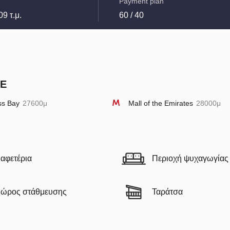
Payment plan
09 τ.μ.
60 / 40
AE
ss Bay
27600μ
Mall of the Emirates
28000μ
αφετέρια
Περιοχή ψυχαγωγίας
ώρος στάθμευσης
Ταράτσα