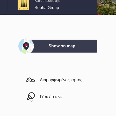
Κατασκευαστής
Sobha Group
Show on map
Διαμορφωμένος κήπος
Γήπεδο τενις