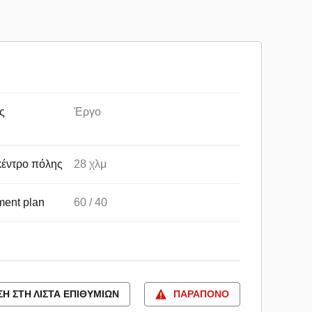
ς
Έργο
κέντρο πόλης
28 χλμ
ent plan
60 / 40
Η ΣΤΗ ΛΊΣΤΑ ΕΠΙΘΥΜΙΏΝ
ΠΑΡΆΠΟΝΟ