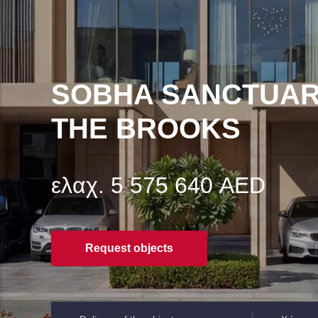
SOBHA SANCTUAR
THE BROOKS
ελαχ. 5 575 640 AED
Request objects