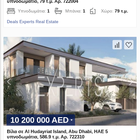
υπνοδωμάτιο, 79 τ.μ. Αρ. 722004
Υπνοδωμάτια:
1
Μπάνια:
1
Χώρο:
79 τ.μ.
Deals Experts Real Estate
10 200 000 AED
Βίλα σε Al Hudayriat Island, Abu Dhabi, ΗΑΕ 5
υπνοδωμάτια, 586.9 τ.μ. Αρ. 722310