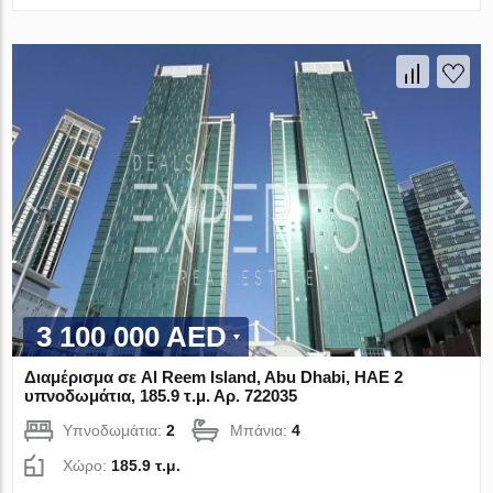
3 100 000 AED
Διαμέρισμα σε Al Reem Island, Abu Dhabi, ΗΑΕ 2
υπνοδωμάτια, 185.9 τ.μ. Αρ. 722035
Υπνοδωμάτια:
2
Μπάνια:
4
Χώρο:
185.9 τ.μ.