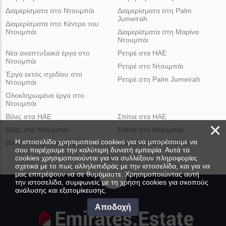
Διαμερίσματα στο Ντουμπάι
Διαμερίσματα στη Palm
Jumeirah
Διαμερίσματα στο Κέντρο του
Ντουμπάι
Διαμερίσματα στη Μαρίνα
Ντουμπάι
Νέα αναπτυξιακά έργα στο
Ρετιρέ στα ΗΑΕ
Ντουμπάι
Ρετιρέ στο Ντουμπάι
Έργα εκτός σχεδίου στο
Ρετιρέ στη Palm Jumeirah
Ντουμπάι
Ολοκληρωμένα έργα στο
Ντουμπάι
Βίλες στα ΗΑΕ
Σπίτια στα ΗΑΕ
×
Βίλες στο Ντουμπάι
Σπίτια στο Ντουμπάι
Η ιστοσελίδα χρησιμοποιεί cookies για να μπορέσουμε να
Βίλες στο Άμπου Ντάμπι
Σπίτια στο Dubai Land
σου παρέχουμε την καλύτερη δυνατή εμπειρία. Αυτά τα
cookies χρησιμοποιούνται για να συλλέξουν πληροφορίες
σχετικά με το πως αλληλεπιδράς με την ιστοσελίδα, και για να
μας επιτρέψουν να σε θυμόμαστε. Χρησιμοποιώντας αυτή
την ιστοσελίδα, συμφωνείς με τη χρήση cookies για σκοπούς
ανάλυσης και εξατομίκευσης.
Αποδοχή