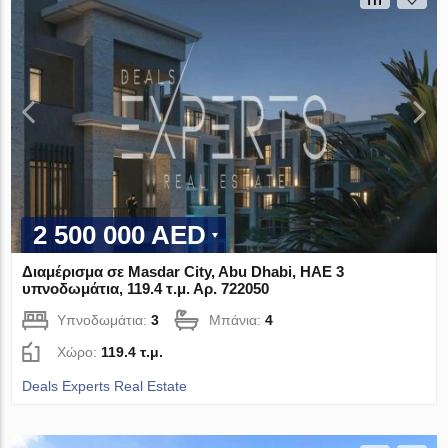
2 500 000 AED
Διαμέρισμα σε Masdar City, Abu Dhabi, ΗΑΕ 3
υπνοδωμάτια, 119.4 τ.μ. Αρ. 722050
Υπνοδωμάτια:
3
Μπάνια:
4
Χώρο:
119.4 τ.μ.
Deals Experts Real Estate