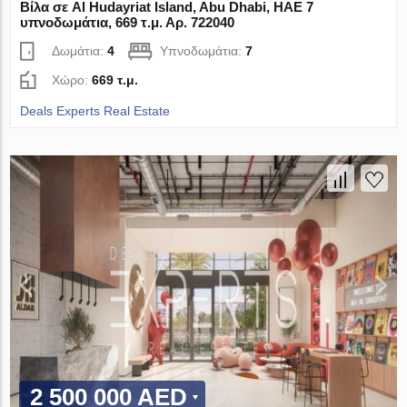
Βίλα σε Al Hudayriat Island, Abu Dhabi, ΗΑΕ 7
υπνοδωμάτια, 669 τ.μ. Αρ. 722040
Δωμάτια:
4
Υπνοδωμάτια:
7
Χώρο:
669 τ.μ.
Deals Experts Real Estate
2 500 000 AED