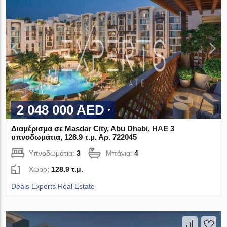
2 048 000 AED
Διαμέρισμα σε Masdar City, Abu Dhabi, ΗΑΕ 3
υπνοδωμάτια, 128.9 τ.μ. Αρ. 722045
Υπνοδωμάτια:
3
Μπάνια:
4
Χώρο:
128.9 τ.μ.
Deals Experts Real Estate