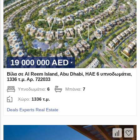
19 000 000 AED
Βίλα σε Al Reem Island, Abu Dhabi, ΗΑΕ 6 υπνοδωμάτια,
1336 τ.μ. Αρ. 722033
Υπνοδωμάτια:
6
Μπάνια:
7
Χώρο:
1336 τ.μ.
Deals Experts Real Estate