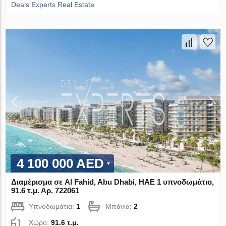
Deals Experts Real Estate
4 100 000 AED
Διαμέρισμα σε Al Fahid, Abu Dhabi, ΗΑΕ 1 υπνοδωμάτιο,
91.6 τ.μ. Αρ. 722061
Υπνοδωμάτια:
1
Μπάνια:
2
Χώρο:
91.6 τ.μ.