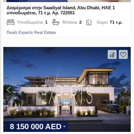
Διαμέρισμα στην Saadiyat Island, Abu Dhabi, ΗΑΕ 1
υπνοδωμάτιο, 71 τ.μ. Αρ. 722051
Υπνοδωμάτια:
1
Μπάνια:
2
Χώρο:
71 τ.μ.
Deals Experts Real Estate
8 150 000 AED