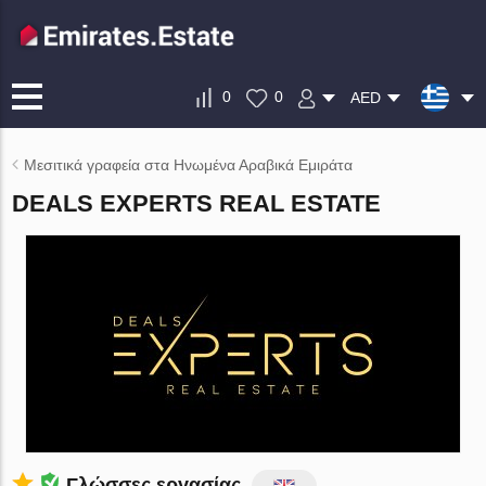
0
0
AED
Μεσιτικά γραφεία στα Ηνωμένα Αραβικά Εμιράτα
DEALS EXPERTS REAL ESTATE
Γλώσσες εργασίας