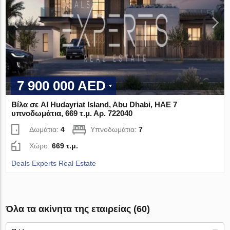
7 900 000 AED
Βίλα σε Al Hudayriat Island, Abu Dhabi, ΗΑΕ 7
υπνοδωμάτια, 669 τ.μ. Αρ. 722040
Δωμάτια:
4
Υπνοδωμάτια:
7
Χώρο:
669 τ.μ.
Deals Experts Real Estate
Όλα τα ακίνητα της εταιρείας (60)