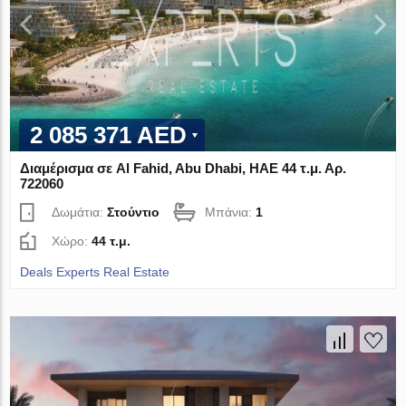
2 085 371 AED
Διαμέρισμα σε Al Fahid, Abu Dhabi, ΗΑΕ 44 τ.μ. Αρ.
722060
Δωμάτια:
Στούντιο
Μπάνια:
1
Χώρο:
44 τ.μ.
Deals Experts Real Estate