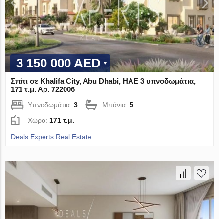
3 150 000 AED
Σπίτι σε Khalifa City, Abu Dhabi, ΗΑΕ 3 υπνοδωμάτια,
171 τ.μ. Αρ. 722006
Υπνοδωμάτια:
3
Μπάνια:
5
Χώρο:
171 τ.μ.
Deals Experts Real Estate