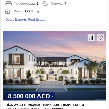
Υπνοδωμάτια:
2
Μπάνια:
4
Χώρο:
172.9 τ.μ.
Deals Experts Real Estate
8 500 000 AED
Βίλα σε Al Hudayriat Island, Abu Dhabi, ΗΑΕ 4