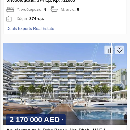
υπνοδωμάτια, 374 τ.μ. Αρ. 722003
Υπνοδωμάτια:
4
Μπάνια:
6
Χώρο:
374 τ.μ.
Deals Experts Real Estate
2 170 000 AED