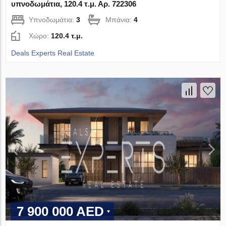
υπνοδωμάτια, 120.4 τ.μ. Αρ. 722306
Υπνοδωμάτια:
3
Μπάνια:
4
Χώρο:
120.4 τ.μ.
Deals Experts Real Estate
7 900 000 AED