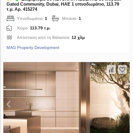
Gated Community, Dubai, ΗΑΕ 1 υπνοδωμάτιο, 113.79
τ.μ. Αρ. 415274
Υπνοδωμάτια:
1
Μπάνια:
1
Χώρο:
113.79 τ.μ.
Απόσταση από τη θάλασσα:
12 χλμ
MAG Property Development