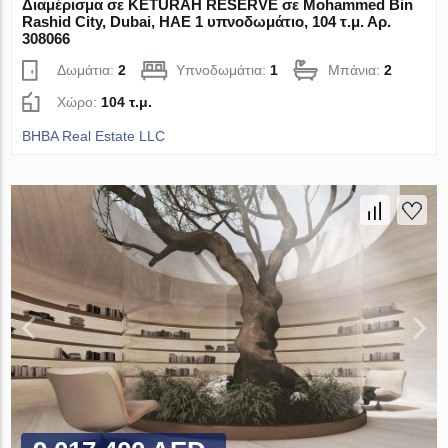
Διαμέρισμα σε KETURAH RESERVE σε Mohammed Bin
Rashid City, Dubai, ΗΑΕ 1 υπνοδωμάτιο, 104 τ.μ. Αρ.
308066
Δωμάτια:
2
Υπνοδωμάτια:
1
Μπάνια:
2
Χώρο:
104 τ.μ.
BHBA Real Estate LLC