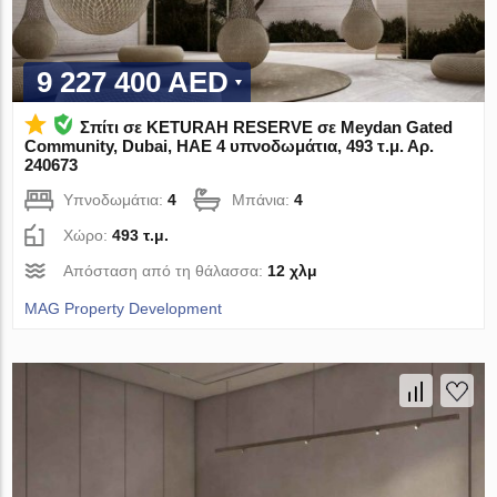
9 227 400 AED
Σπίτι σε KETURAH RESERVE σε Meydan Gated
Community, Dubai, ΗΑΕ 4 υπνοδωμάτια, 493 τ.μ. Αρ.
240673
Υπνοδωμάτια:
4
Μπάνια:
4
Χώρο:
493 τ.μ.
Απόσταση από τη θάλασσα:
12 χλμ
MAG Property Development