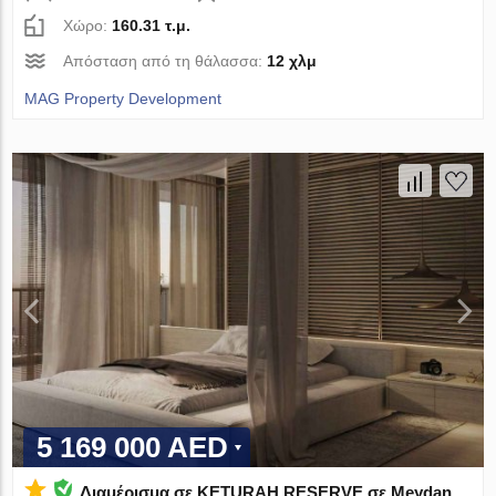
Χώρο:
160.31 τ.μ.
Απόσταση από τη θάλασσα:
12 χλμ
MAG Property Development
5 169 000 AED
Διαμέρισμα σε KETURAH RESERVE σε Meydan