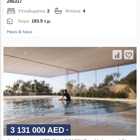
245317
Υπνοδωμάτια:
2
Μπάνια:
4
Χώρο:
183.5 τ.μ.
Haus & haus
3 131 000 AED