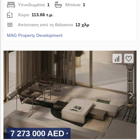
Υπνοδωμάτια:
1
Μπάνια:
1
Χώρο:
113.66 τ.μ.
Απόσταση από τη θάλασσα:
12 χλμ
MAG Property Development
7 273 000 AED