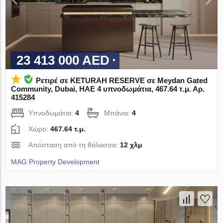
23 413 000 AED
Ρετιρέ σε KETURAH RESERVE σε Meydan Gated
Community, Dubai, ΗΑΕ 4 υπνοδωμάτια, 467.64 τ.μ. Αρ.
415284
Υπνοδωμάτια:
4
Μπάνια:
4
Χώρο:
467.64 τ.μ.
Απόσταση από τη θάλασσα:
12 χλμ
MAG Property Development