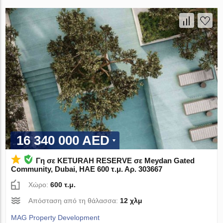
16 340 000 AED
Γη σε KETURAH RESERVE σε Meydan Gated
Community, Dubai, ΗΑΕ 600 τ.μ. Αρ. 303667
Χώρο:
600 τ.μ.
Απόσταση από τη θάλασσα:
12 χλμ
MAG Property Development