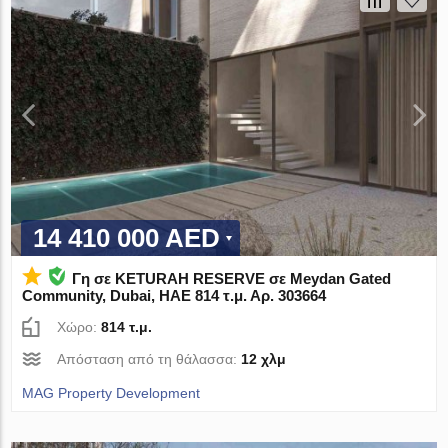
14 410 000 AED
Γη σε KETURAH RESERVE σε Meydan Gated
Community, Dubai, ΗΑΕ 814 τ.μ. Αρ. 303664
Χώρο:
814 τ.μ.
Απόσταση από τη θάλασσα:
12 χλμ
MAG Property Development