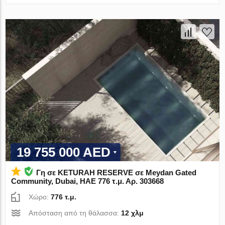
19 755 000 AED
Γη σε KETURAH RESERVE σε Meydan Gated
Community, Dubai, ΗΑΕ 776 τ.μ. Αρ. 303668
Χώρο:
776 τ.μ.
Απόσταση από τη θάλασσα:
12 χλμ