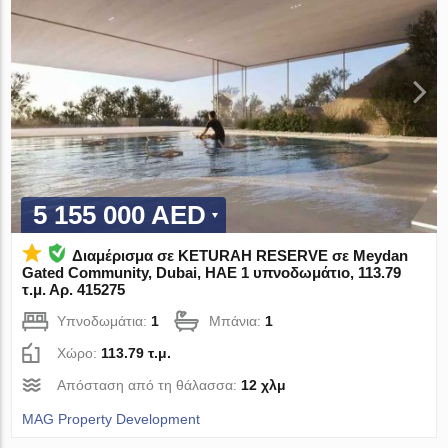
5 155 000 AED
Διαμέρισμα σε KETURAH RESERVE σε Meydan
Gated Community, Dubai, ΗΑΕ 1 υπνοδωμάτιο, 113.79
τ.μ. Αρ. 415275
Υπνοδωμάτια:
1
Μπάνια:
1
Χώρο:
113.79 τ.μ.
Απόσταση από τη θάλασσα:
12 χλμ
MAG Property Development