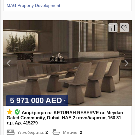
MAG Property Development
5 971 000 AED
Διαμέρισμα σε KETURAH RESERVE σε Meydan
Gated Community, Dubai, ΗΑΕ 2 υπνοδωμάτια, 160.31
τ.μ. Αρ. 415279
Υπνοδωμάτια:
2
Μπάνια:
2