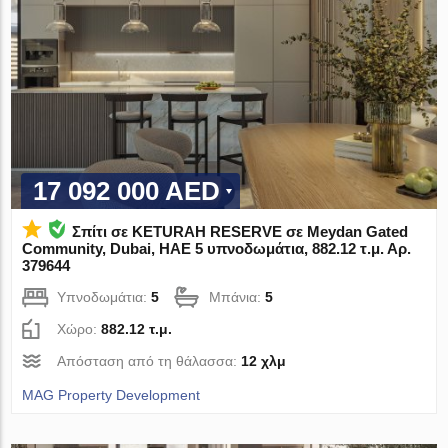
17 092 000 AED
Σπίτι σε KETURAH RESERVE σε Meydan Gated
Community, Dubai, ΗΑΕ 5 υπνοδωμάτια, 882.12 τ.μ. Αρ.
379644
Υπνοδωμάτια:
5
Μπάνια:
5
Χώρο:
882.12 τ.μ.
Απόσταση από τη θάλασσα:
12 χλμ
MAG Property Development