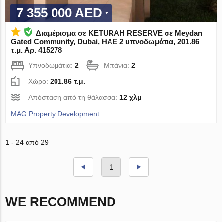
7 355 000 AED
Διαμέρισμα σε KETURAH RESERVE σε Meydan
Gated Community, Dubai, ΗΑΕ 2 υπνοδωμάτια, 201.86
τ.μ. Αρ. 415278
Υπνοδωμάτια:
2
Μπάνια:
2
Χώρο:
201.86 τ.μ.
Απόσταση από τη θάλασσα:
12 χλμ
MAG Property Development
1 - 24 από 29
1
WE RECOMMEND