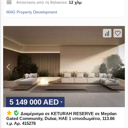
Απόσταση από τη θάλασσα:
12 χλμ
MAG Property Development
5 149 000 AED
Διαμέρισμα σε KETURAH RESERVE σε Meydan
Gated Community, Dubai, ΗΑΕ 1 υπνοδωμάτιο, 113.66
τ.μ. Αρ. 415276