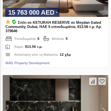
15 763 000 AED
Σπίτι σε KETURAH RESERVE σε Meydan Gated
Community, Dubai, ΗΑΕ 5 υπνοδωμάτια, 813.56 τ.μ. Αρ.
379646
Υπνοδωμάτια:
5
Μπάνια:
5
Χώρο:
813.56 τ.μ.
Απόσταση από τη θάλασσα:
12 χλμ
MAG Property Development