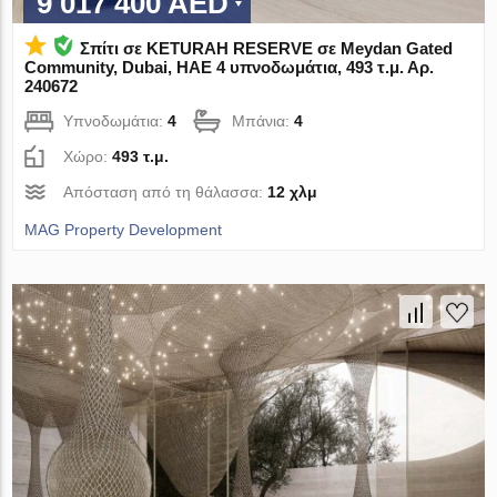
9 017 400 AED
Σπίτι σε KETURAH RESERVE σε Meydan Gated
Community, Dubai, ΗΑΕ 4 υπνοδωμάτια, 493 τ.μ. Αρ.
240672
Υπνοδωμάτια:
4
Μπάνια:
4
Χώρο:
493 τ.μ.
Απόσταση από τη θάλασσα:
12 χλμ
MAG Property Development