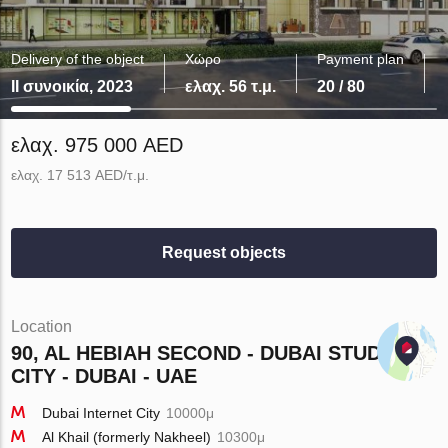
Delivery of the object
Χώρο
Payment plan
II συνοικία, 2023
ελαχ. 56 τ.μ.
20 / 80
ελαχ. 975 000 AED
ελαχ. 17 513 AED/τ.μ.
Request objects
Location
90, AL HEBIAH SECOND - DUBAI STUDIO
CITY - DUBAI - UAE
Dubai Internet City
10000μ
Al Khail (formerly Nakheel)
10300μ