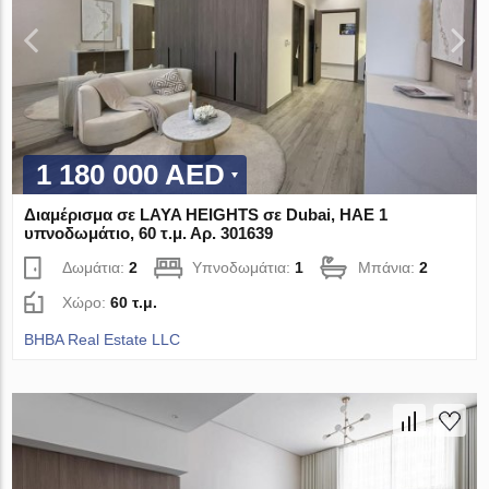
1 180 000 AED
Διαμέρισμα σε LAYA HEIGHTS σε Dubai, ΗΑΕ 1
υπνοδωμάτιο, 60 τ.μ. Αρ. 301639
Δωμάτια:
2
Υπνοδωμάτια:
1
Μπάνια:
2
Χώρο:
60 τ.μ.
BHBA Real Estate LLC