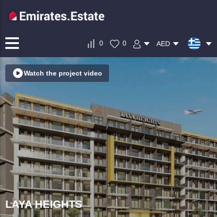
0
0
AED
Watch the project video
LAYA HEIGHTS