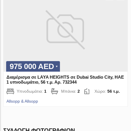
975 000 AED
Διαμέρισμα σε LAYA HEIGHTS σε Dubai Studio City, ΗΑΕ
1 υπνοδωμάτιο, 56 τ.μ. Αρ. 732344
Υπνοδωμάτια:
1
Μπάνια:
2
Χώρο:
56 τ.μ.
Allsopp & Allsopp
ΣΥΛΛΟΓΉ ΦΩΤΟΓΡΑΦΙΏΝ