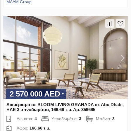
MAAM Group
2 570 000 AED
Διαμέρισμα σε BLOOM LIVING GRANADA σε Abu Dhabi,
ΗΑΕ 3 υπνοδωμάτια, 166.66 τ.μ. Αρ. 359685
Δωμάτια:
4
Υπνοδωμάτια:
3
Μπάνια:
3
Χώρο:
166.66 τ.μ.