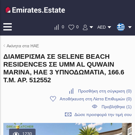
0
0
AED
Ακίνητα στα ΗΑΕ
ΔΙΑΜΈΡΙΣΜΑ ΣΕ SELENE BEACH
RESIDENCES ΣΕ UMM AL QUWAIN
MARINA, ΗΑΕ 3 ΥΠΝΟΔΩΜΆΤΙΑ, 166.6
Τ.Μ. ΑΡ. 512552
Προσθήκη στη σύγκριση
(
0
)
Αποθήκευση στη Λίστα Επιθυμιών
(
0
)
Προβλήθηκε (1)
Δώσε προσφορά την τιμή σου
1230