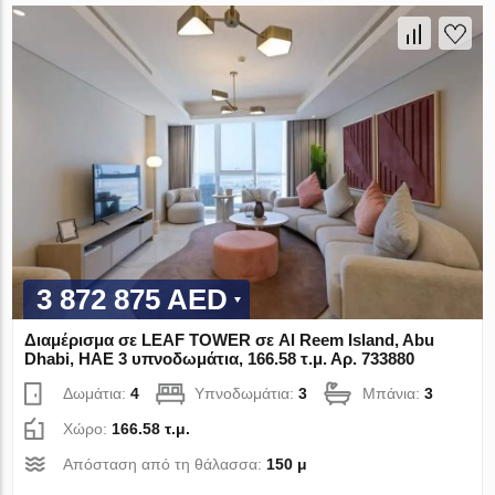
3 872 875 AED
Διαμέρισμα σε LEAF TOWER σε Al Reem Island, Abu
Dhabi, ΗΑΕ 3 υπνοδωμάτια, 166.58 τ.μ. Αρ. 733880
Δωμάτια:
4
Υπνοδωμάτια:
3
Μπάνια:
3
Χώρο:
166.58 τ.μ.
Απόσταση από τη θάλασσα:
150 μ