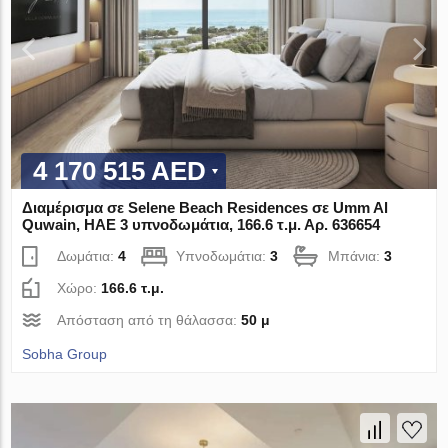
4 170 515 AED
Διαμέρισμα σε Selene Beach Residences σε Umm Al
Quwain, ΗΑΕ 3 υπνοδωμάτια, 166.6 τ.μ. Αρ. 636654
Δωμάτια:
4
Υπνοδωμάτια:
3
Μπάνια:
3
Χώρο:
166.6 τ.μ.
Απόσταση από τη θάλασσα:
50 μ
Sobha Group