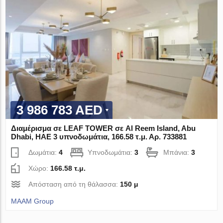
3 986 783 AED
Διαμέρισμα σε LEAF TOWER σε Al Reem Island, Abu
Dhabi, ΗΑΕ 3 υπνοδωμάτια, 166.58 τ.μ. Αρ. 733881
Δωμάτια:
4
Υπνοδωμάτια:
3
Μπάνια:
3
Χώρο:
166.58 τ.μ.
Απόσταση από τη θάλασσα:
150 μ
MAAM Group