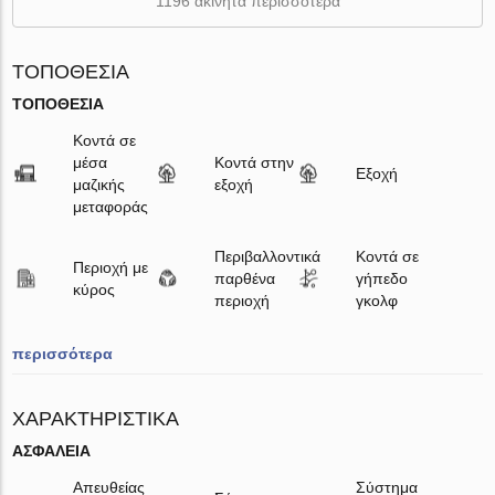
1196 ακίνητα περισσότερα
ΤΟΠΟΘΕΣΊΑ
ΤΟΠΟΘΕΣΊΑ
Κοντά σε
μέσα
Κοντά στην
Εξοχή
μαζικής
εξοχή
μεταφοράς
Περιβαλλοντικά
Κοντά σε
Περιοχή με
παρθένα
γήπεδο
κύρος
περιοχή
γκολφ
περισσότερα
ΧΑΡΑΚΤΗΡΙΣΤΙΚΆ
ΑΣΦΆΛΕΙΑ
Απευθείας
Σύστημα