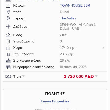
Κάτοψη
TOWNHOUSE 3BR
πόλη
Dubai
περιοχή
The Valley
2F64+WQ - Al Yufrah 1 -
Διεύθυνση
Dubai - UAE
Είδος
Σπίτι
Υπνοδωμάτια
3
Χώρο
174.0 τ.μ.
Στη θάλασσα
23.5 χλμ
Στο κέντρο πόλης
28 χλμ
Ημερομηνία ολοκλήρωσης
III συνοικία, 2028
2 720 000 AED
Τιμή
ΠΩΛΗΤΉΣ
Emaar Properties