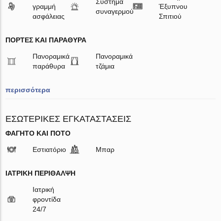
Σύστημα
γραμμή
Έξυπνου
συναγερμού
ασφάλειας
Σπιτιού
ΠΌΡΤΕΣ ΚΑΙ ΠΑΡΆΘΥΡΑ
Πανοραμικά
Πανοραμικά
παράθυρα
τζάμια
περισσότερα
ΕΣΩΤΕΡΙΚΈΣ ΕΓΚΑΤΑΣΤΆΣΕΙΣ
ΦΑΓΗΤΌ ΚΑΙ ΠΟΤΌ
Εστιατόριο
Μπαρ
ΙΑΤΡΙΚΉ ΠΕΡΊΘΑΛΨΗ
Ιατρική
φροντίδα
24/7