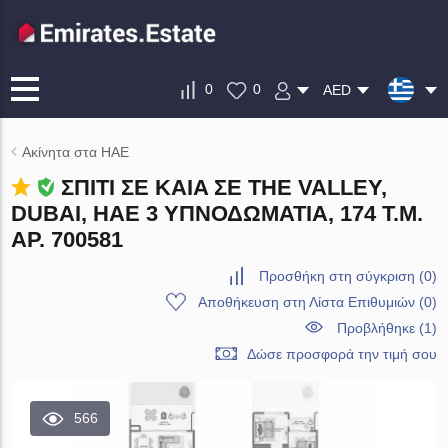
0
0
AED
Ακίνητα στα ΗΑΕ
ΣΠΊΤΙ ΣΕ KAIA ΣΕ THE VALLEY,
DUBAI, ΗΑΕ 3 ΥΠΝΟΔΩΜΆΤΙΑ, 174 Τ.Μ.
ΑΡ. 700581
Προσθήκη στη σύγκριση
(
0
)
Αποθήκευση στη Λίστα Επιθυμιών
(
0
)
Προβλήθηκε (1)
Δώσε προσφορά την τιμή σου
566