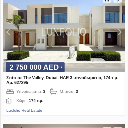
2 750 000 AED
Σπίτι σε The Valley, Dubai, ΗΑΕ 3 υπνοδωμάτια, 174 τ.μ.
Αρ. 627295
Υπνοδωμάτια:
3
Μπάνια:
3
Χώρο:
174 τ.μ.
Luxfolio Real Estate