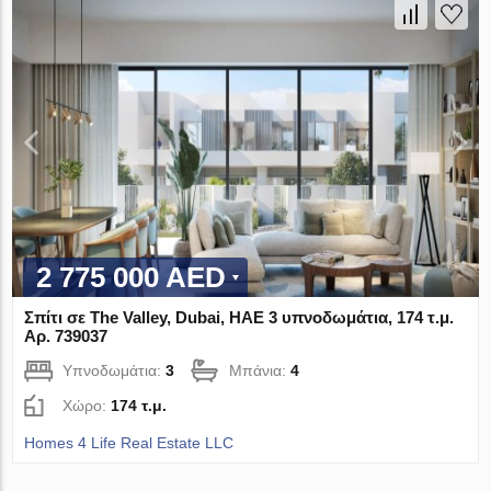
2 775 000 AED
Σπίτι σε The Valley, Dubai, ΗΑΕ 3 υπνοδωμάτια, 174 τ.μ.
Αρ. 739037
Υπνοδωμάτια:
3
Μπάνια:
4
Χώρο:
174 τ.μ.
Homes 4 Life Real Estate LLC