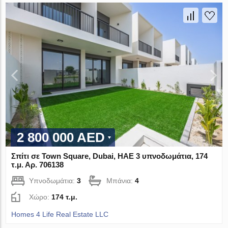
2 800 000 AED
Σπίτι σε Town Square, Dubai, ΗΑΕ 3 υπνοδωμάτια, 174
τ.μ. Αρ. 706138
Υπνοδωμάτια:
3
Μπάνια:
4
Χώρο:
174 τ.μ.
Homes 4 Life Real Estate LLC