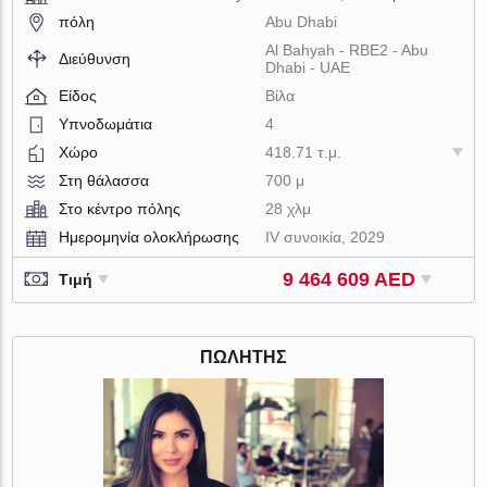
πόλη
Abu Dhabi
Al Bahyah - RBE2 - Abu
Διεύθυνση
Dhabi - UAE
Είδος
Βίλα
Υπνοδωμάτια
4
Χώρο
418.71 τ.μ.
Στη θάλασσα
700 μ
Στο κέντρο πόλης
28 χλμ
Ημερομηνία ολοκλήρωσης
IV συνοικία, 2029
9 464 609 AED
Τιμή
ΠΩΛΗΤΉΣ