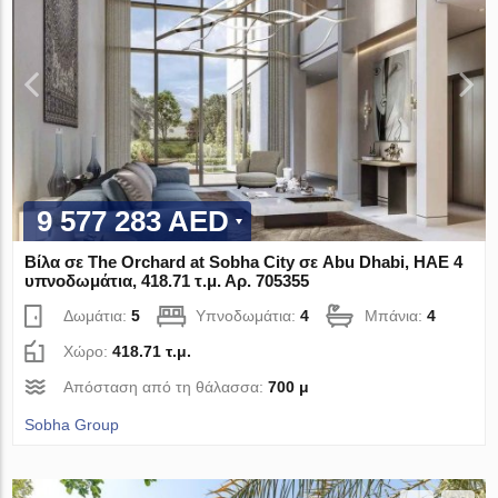
9 577 283 AED
Βίλα σε The Orchard at Sobha City σε Abu Dhabi, ΗΑΕ 4
υπνοδωμάτια, 418.71 τ.μ. Αρ. 705355
Δωμάτια:
5
Υπνοδωμάτια:
4
Μπάνια:
4
Χώρο:
418.71 τ.μ.
Απόσταση από τη θάλασσα:
700 μ
Sobha Group