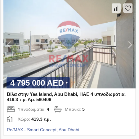
4 795 000 AED
Βίλα στην Yas Island, Abu Dhabi, ΗΑΕ 4 υπνοδωμάτια,
419.3 τ.μ. Αρ. 580406
Υπνοδωμάτια:
4
Μπάνια:
5
Χώρο:
419.3 τ.μ.
Re/MAX - Smart Concept, Abu Dhabi