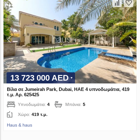
13 723 000 AED
Βίλα σε Jumeirah Park, Dubai, ΗΑΕ 4 υπνοδωμάτια, 419
τ.μ. Αρ. 625425
Υπνοδωμάτια:
4
Μπάνια:
5
Χώρο:
419 τ.μ.
Haus & haus