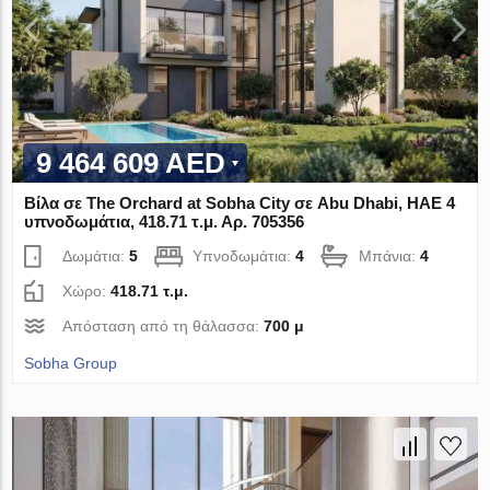
9 464 609 AED
Βίλα σε The Orchard at Sobha City σε Abu Dhabi, ΗΑΕ 4
υπνοδωμάτια, 418.71 τ.μ. Αρ. 705356
Δωμάτια:
5
Υπνοδωμάτια:
4
Μπάνια:
4
Χώρο:
418.71 τ.μ.
Απόσταση από τη θάλασσα:
700 μ
Sobha Group