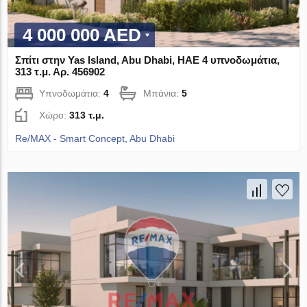
4 000 000 AED
Σπίτι στην Yas Island, Abu Dhabi, ΗΑΕ 4 υπνοδωμάτια,
313 τ.μ. Αρ. 456902
Υπνοδωμάτια:
4
Μπάνια:
5
Χώρο:
313 τ.μ.
Re/MAX - Smart Concept, Abu Dhabi