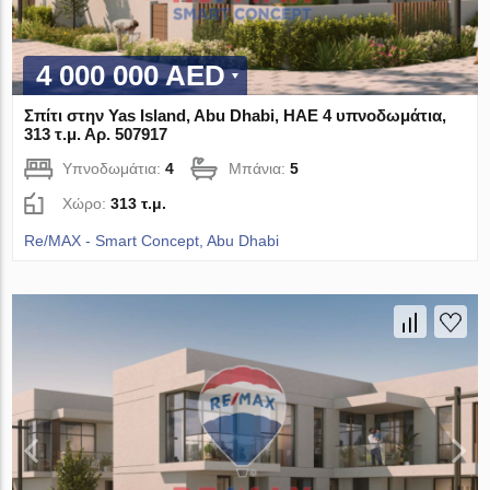
4 000 000 AED
Σπίτι στην Yas Island, Abu Dhabi, ΗΑΕ 4 υπνοδωμάτια,
313 τ.μ. Αρ. 507917
Υπνοδωμάτια:
4
Μπάνια:
5
Χώρο:
313 τ.μ.
Re/MAX - Smart Concept, Abu Dhabi