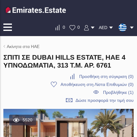
0
0
AED
Ακίνητα στα ΗΑΕ
ΣΠΊΤΙ ΣΕ DUBAI HILLS ESTATE, ΗΑΕ 4
ΥΠΝΟΔΩΜΆΤΙΑ, 313 Τ.Μ. ΑΡ. 6761
Προσθήκη στη σύγκριση
(
0
)
Αποθήκευση στη Λίστα Επιθυμιών
(
0
)
Προβλήθηκε (1)
Δώσε προσφορά την τιμή σου
5520