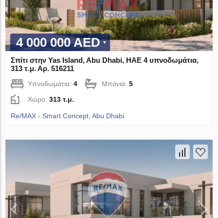
4 000 000 AED
Σπίτι στην Yas Island, Abu Dhabi, ΗΑΕ 4 υπνοδωμάτια,
313 τ.μ. Αρ. 516211
Υπνοδωμάτια:
4
Μπάνια:
5
Χώρο:
313 τ.μ.
Re/MAX - Smart Concept, Abu Dhabi