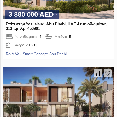
3 880 000 AED
Σπίτι στην Yas Island, Abu Dhabi, ΗΑΕ 4 υπνοδωμάτια,
313 τ.μ. Αρ. 456901
Υπνοδωμάτια:
4
Μπάνια:
5
Χώρο:
313 τ.μ.
Re/MAX - Smart Concept, Abu Dhabi