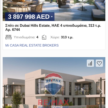
3 897 998 AED
Σπίτι σε Dubai Hills Estate, ΗΑΕ 4 υπνοδωμάτια, 313 τ.μ.
Αρ. 6744
Υπνοδωμάτια:
4
Χώρο:
313 τ.μ.
Mi CASA REAL ESTATE BROKERS