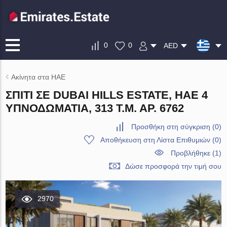
0
0
AED
Ακίνητα στα ΗΑΕ
ΣΠΊΤΙ ΣΕ DUBAI HILLS ESTATE, ΗΑΕ 4
ΥΠΝΟΔΩΜΆΤΙΑ, 313 Τ.Μ. ΑΡ. 6762
Προσθήκη στη σύγκριση
(
0
)
Αποθήκευση στη Λίστα Επιθυμιών
(
0
)
Προβλήθηκε (1)
Δώσε προσφορά την τιμή σου
2970