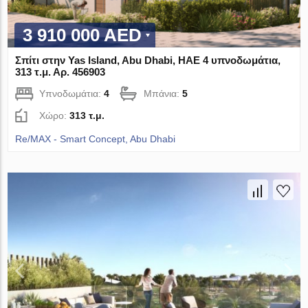
3 910 000 AED
Σπίτι στην Yas Island, Abu Dhabi, ΗΑΕ 4 υπνοδωμάτια,
313 τ.μ. Αρ. 456903
Υπνοδωμάτια:
4
Μπάνια:
5
Χώρο:
313 τ.μ.
Re/MAX - Smart Concept, Abu Dhabi