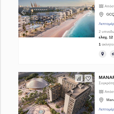
Απόσ
GCQ6
Λεπτομέρ
2 υπνοδω
ελαχ. 12
1
ακίνητο
MANARA
Συγκρότη
Απόσ
Mana
Λεπτομέρ