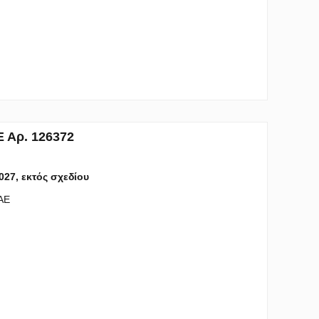
 Αρ. 126372
2027, εκτός σχεδίου
UAE