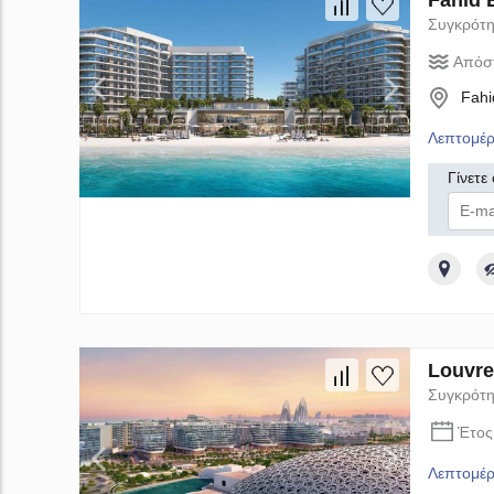
Fahid 
Συγκρότη
Απόσ
Fahi
Λεπτομέρ
Γίνετε
Δί
Louvre
Συγκρότη
Έτος
Λεπτομέρ