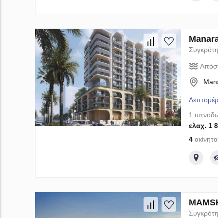
Manara
Συγκρότη
Απόσ
Mana
Λεπτομέρ
1 υπνοδω
ελαχ. 1 
4
ακίνητα
MAMSHA
Συγκρότη