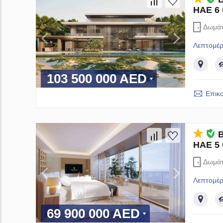
ΗΑΕ 6 
Δωμάτ
Λεπτομέρ
103 500 000 AED
Επικ
Β
ΗΑΕ 5 
Δωμάτ
Λεπτομέρ
69 900 000 AED