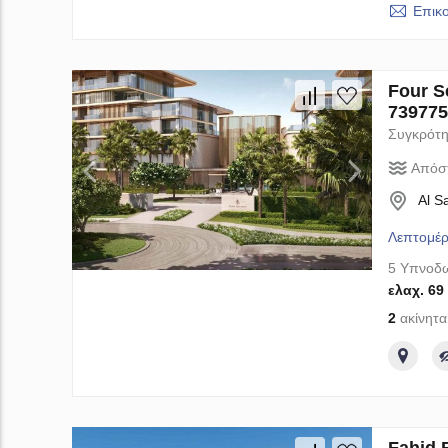
Επικ
Four S
739775
Συγκρότη
Απόσ
Al S
Λεπτομέρ
5 Υπνοδω
ελαχ. 69
2
ακίνητα