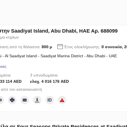
στην Saadiyat Island, Abu Dhabi, ΗΑΕ Αρ. 688099
μα κτιρίων
ταση από τη θάλασσα:
800 μ
Έτος ολοκλήρωσης:
II συνοικία, 
i - Al Saadiyat Island - Saadiyat Marina District - Abu Dhabi - UAE
ειες
μάτια
3 υπνοδωμάτια
133 114 AED
ελαχ. 4 016 176 AED
 από τον κατασκευαστή
ίλα σε Four Seasons Private Residences at Saadiyat