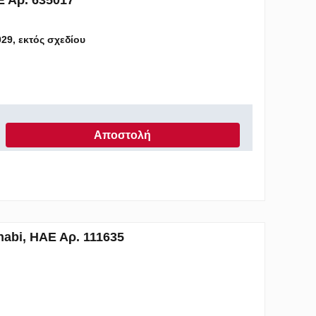
Ε Αρ. 635017
029, εκτός σχεδίου
Αποστολή
ομένων, σύμφωνα με την Πολιτική Απορρήτου
habi, ΗΑΕ Αρ. 111635