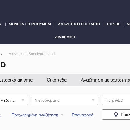
Υ
ΑΚΊΝΗΤΑ ΣΤΟ ΝΤΟΥΜΠΆΙ
ΑΝΑΖΉΤΗΣΗ ΣΤΟ ΧΆΡΤΗ
ΠΌΛΕΙΣ
Μ
ΔΙΑΦΉΜΙΣΗ
›
Ακίνητα σε Saadiyat Island
ND
μπορικά ακίνητα
Οικόπεδα
Αναζήτηση με ταυτότητ
Διαμέρισμα, Ρετιρέ, Μεζονέτα, Συγκρότημα διαμερισμάτων
Υπνοδωμάτια
Τιμή, AED
Προβ
ς
Προχωρημένη αναζήτηση
Επαναφορά