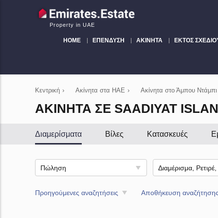
Property in UAE
HOME
ΕΠΈΝΔΥΣΗ
ΑΚΊΝΗΤΑ
ΕΚΤΌΣ ΣΧΕΔΊΟ
Κεντρική
›
Ακίνητα στα ΗΑΕ
›
Ακίνητα στο Άμπου Ντάμπι
ΑΚΊΝΗΤΑ ΣΕ SAADIYAT ISLA
Διαμερίσματα
Βίλες
Κατασκευές
Ε
Πώληση
Προηγούμενες αναζητήσεις
Αποθήκευση αναζήτηση