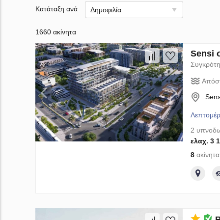
Κατάταξη ανά
Δημοφιλία
1660 ακίνητα
Sensi 
Συγκρότη
Απόσ
Sens
Λεπτομέρ
2 υπνοδω
ελαχ. 3 
8
ακίνητα
Β