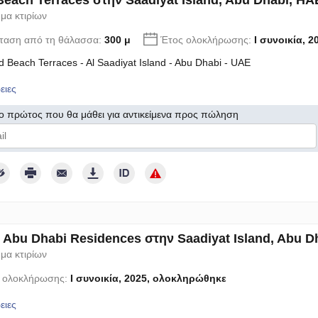
Beach Terraces στην Saadiyat Island, Abu Dhabi, ΗΑ
μα κτιρίων
ταση από τη θάλασσα:
300 μ
Έτος ολοκλήρωσης:
I συνοικία, 2
d Beach Terraces - Al Saadiyat Island - Abu Dhabi - UAE
ειες
 ο πρώτος που θα μάθει για αντικείμενα προς πώληση
νω τη συγκατάθεση μου για την επεξεργασία των προσωπικών μου δεδ
 Abu Dhabi Residences στην Saadiyat Island, Abu D
μα κτιρίων
 ολοκλήρωσης:
I συνοικία, 2025, ολοκληρώθηκε
ειες