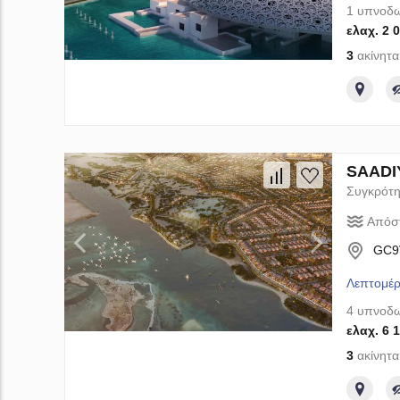
1 υπνοδω
ελαχ. 2 
3
ακίνητα
SAADIY
Συγκρότη
Απόσ
GC9V
Λεπτομέρ
4 υπνοδω
ελαχ. 6 
3
ακίνητα