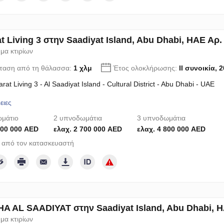
t Living 3 στην Saadiyat Island, Abu Dhabi, ΗΑΕ Αρ.
μα κτιρίων
ταση από τη θάλασσα:
1 χλμ
Έτος ολοκλήρωσης:
II συνοικία, 
rat Living 3 - Al Saadiyat Island - Cultural District - Abu Dhabi - UAE
ειες
μάτιο
2 υπνοδωμάτια
3 υπνοδωμάτια
800 000 AED
ελαχ. 2 700 000 AED
ελαχ. 4 800 000 AED
 από τον κατασκευαστή
 AL SAADIYAT στην Saadiyat Island, Abu Dhabi, Η
μα κτιρίων